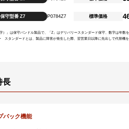
4
保守型番 Z7
P0784Z7
標準価格
（数字）」は保守バンドル製品で、「Z」はデリバリースタンダード保守、数字は年数
ー スタンダードとは、製品に障害が発生した際、翌営業日以降に先出しで代替機
特長
プバック機能