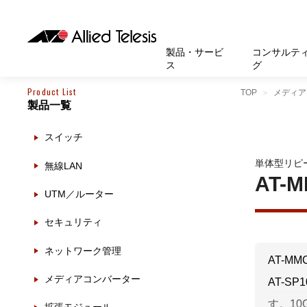
製品・サービ
コンサルテ
ス
グ
Product List
TOP
メディア
製品一覧
製品
お知
無線LA
SASEソ
お知ら
医療・
基本情
新卒採
製品・サービス
ソリューション
セキュリティ
サポート
お客様事例
お知らせ・イベント
会社概要
採用情報
スイッチ
帯域強
セキュリテ
規約一
官公庁
沿革
スイッ
重要な
トップページへ
トップページへ
トップページへ
トップページへ
トップページへ
トップページへ
単体型リピ
無線LAN
運用管
運用支援 N
マニュ
小中高
受賞・
UTM
AT-M
UTM／ルーター
クラウ
サポー
大学
環境保
セキュ
セキュリティ
サーバ
アカデ
ネットワーク管理
データ
AT-MM
製品
メディアコンバーター
AT-S
BCP対
す。10