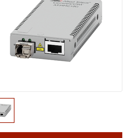
ウド型インシデントレスポンス訓練基盤 NetQuest
orm
リティ対策・支援 Net.CyberSecurity
Eソリューション Allied SecureWAN
ラインバックアップ
線 アライド光
サブスクリプション