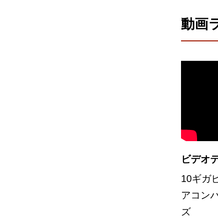
動画
ビデオ
10ギガ
アコンバ
ズ