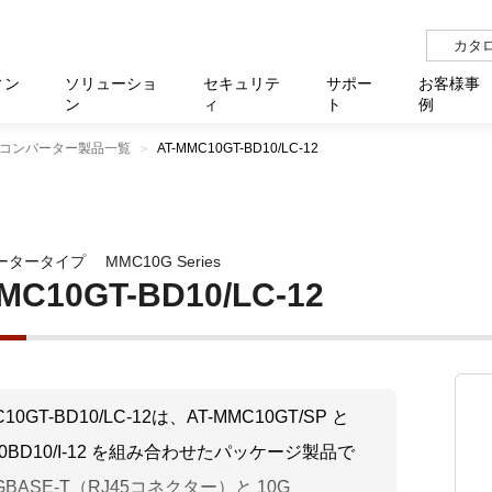
カタ
ィン
ソリューショ
セキュリテ
サポー
お客様事
ン
ィ
ト
例
コンバーター製品一覧
AT-MMC10GT-BD10/LC-12
らせ
サー
イベ
N
リューション Allied SecureWAN
せ
福祉
報
用
アプリケ
製造業
国内事
中途採
医療
よく
化
ィ対策・支援 Net.CyberSecurity
覧
・自治体
オフラ
企業
グルー
自治
障害
チ
お知らせ
無線LAN
セミ
導入支
ータータイプ
MMC10G Series
クラウド
理
et.Monitor
アル・ファームウェア
等学校
認定
イベン
ダイバ
小中
オン
運用支援
／ルーター
ネットワーク管理
MC10GT-BD10/LC-12
Platfor
ド管理
ト対象バージョン一覧
全活動
マルチ
大学
業務代行
リティ
メディアコンバーター
ー仮想化
製造
製品保
ミック製品
パートナー製品
センター
企業
統合管
C10GT-BD10/LC-12は、AT-MMC10GT/SP と
を探す
P10BD10/I-12 を組み合わせたパッケージ製品で
策
教育・
GBASE-T（RJ45コネクター）と 10G