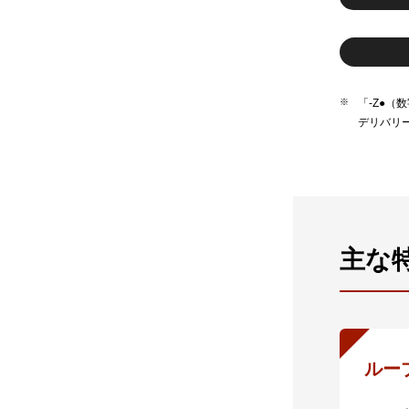
「-Z●
デリバリ
主な
ルー