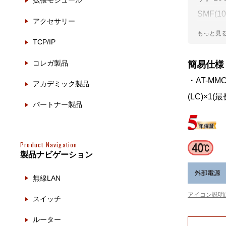
拡張モジュール
製品ナ
映像監
SMF(
アクセサリー
バーター
その
TCP/IP
(AT-SP
製品関
コレガ製品
簡易仕様
・AT-MMC1
動作検
アカデミック製品
(LC)×1(最
他社製
パートナー製品
販売終
Product Navigation
製品ナビゲーション
無線LAN
アイコン説明
スイッチ
ルーター