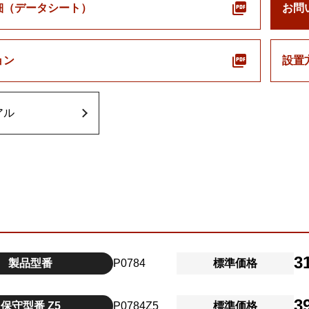
細（データシート）
お問
ョン
設置
アル
3
製品型番
P0784
標準価格
3
保守型番 Z5
P0784Z5
標準価格