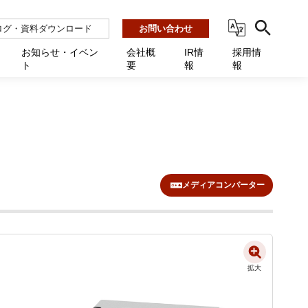
ログ・資料ダウンロード
お問い合わせ
お知らせ・イベン
会社概
IR情
採用情
ト
要
報
報
ビス
ント
ーション連携 AMF-SEC
業所一覧
用
機関向け
あるご質問 / お困りのときに
インバックアップ
プ会社一覧
体向け
発生時に必要な情報
ナー
展示会・学会
援 Net.Pro
型インシデントレスポンス訓練基盤 NetQuest
ト
ーシティ推進
高・教育委員会向け
サイトサービス契約中のお客様へ
 Net.Monitor
m
メディアコンバーター
ステークホルダー方針
向け
 Net.Assist
業向け
守 Net.Cover
向け
理 Net.AMF
拡大
研修 Net.Campus