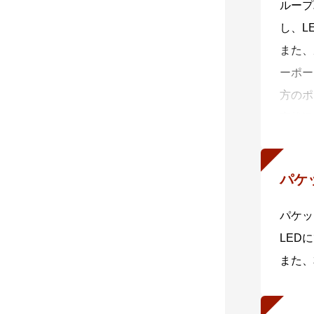
ループ
し、L
また、
ーポー
方のポ
害状況
パケ
パケッ
LED
また、