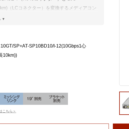
ビゲーション
視
システム構成アシスト
クラ
10km)（LCコネクター）を変換するメディアコン
Platf
です。対向製品は AT-MMC10GT-BD10/LC-13
セキュ
他
10BD10/I-13) です。
SAS
連資料・証明書など
オフ
0GT/SP+AT-SP10BD10/I-12(10Gbps1心
証
長10km))
光回
品・サービス連携 企業一覧
製品
了予定製品／販売終了製品
はこちら＞