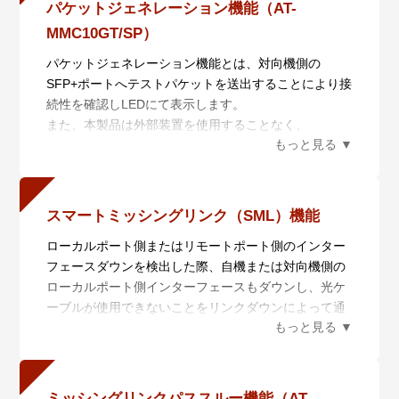
パケットジェネレーション機能（AT-
テスト結果としてパケット送受信数が表示できます。
MMC10GT/SP）
パケットの送受信数差異により、動作・障害状況の把
握ができ、通信設備納品時の試験やトラブルシュート
パケットジェネレーション機能とは、対向機側の
に威力を発揮します。
SFP+ポートへテストパケットを送出することにより接
続性を確認しLEDにて表示します。
また、本製品は外部装置を使用することなく、
MMC10Gシリーズの対向使用のみで確認することがで
きます。
スマートミッシングリンク（SML）機能
ローカルポート側またはリモートポート側のインター
フェースダウンを検出した際、自機または対向機側の
ローカルポート側インターフェースもダウンし、光ケ
ーブルが使用できないことをリンクダウンによって通
知できます。この機能はポート設定切替スイッチによ
ってON/OFFの設定が可能です。
ミッシングリンクパススルー機能（AT-