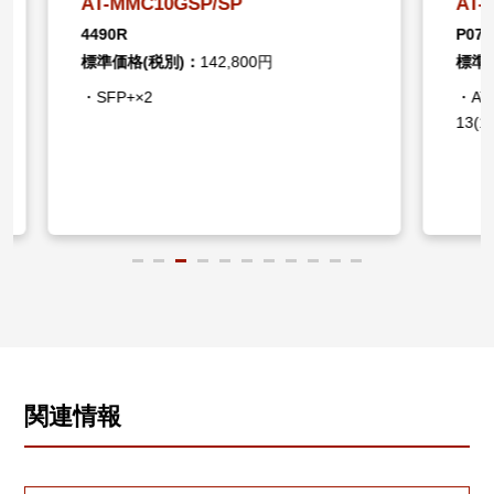
AT-MMC10GSP/SP
AT-MM
4490R
P0789
標準価格(税別)：
142,800円
標準価格
・SFP+×2
・AT-MM
13(10G
関連情報