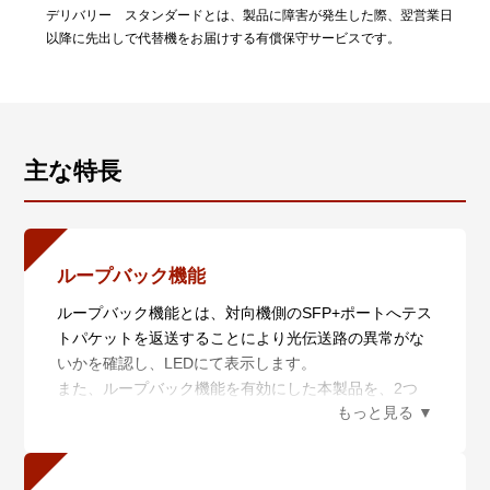
デリバリー スタンダードとは、製品に障害が発生した際、翌営業日
以降に先出しで代替機をお届けする有償保守サービスです。
主な特長
ループバック機能
ループバック機能とは、対向機側のSFP+ポートへテス
トパケットを返送することにより光伝送路の異常がな
いかを確認し、LEDにて表示します。
また、ループバック機能を有効にした本製品を、2つ
のAlliedWare Plus搭載のインテリジェント・スイッチ
またはルーターポートに接続して本機能を実行する
と、一方のスイッチまたはルーターポートから送信し
たテストパケットが、もう一方のポートで受信され、