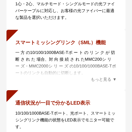
1心・2心、マルチモード・シングルモードの光ファイ
バーケーブルに対応し、お客様の光ファイバーに最適
な製品を選択いただけます。
スマートミッシングリンク（SML）機能
一 方 の10/100/1000BASE-Tポ ー ト の リ ン ク が 切
断 さ れ た 場合、対 向 接 続 さ れ たMMC200シ リ
ー ズ・MMC2000シ リ ー ズ の10/100/1000BASE-Tポ
ートのリンクも自動的に切断します。
光 ポ ートのリンクが 切 断された 場 合 は、自 機 お
よび 対 向 機 の10/100/1000BASE-Tポートのリンクを
自動的に切断します。
10/100/1000BASE-Tポートのリンク障害を検出した際
通信状況が一目で分かるLED表示
には対向機の10/100/1000BASE-TポートLEDと光ポー
10/100/1000BASE-Tポート、光ポート、スマートミッ
トLEDが点滅し、光ポートのリンク障害を検出した際
シングリンク機能の状態をLED表示でモニター可能で
には10/100/1000BASE-TポートLEDが点滅します。
す。
この機能はSML切替スイッチによってON/OFFの設定