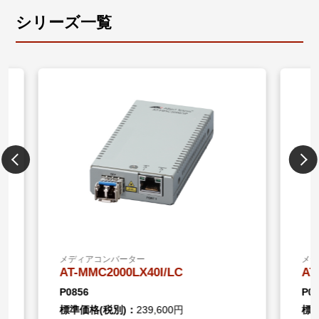
シリーズ一覧
メディアコンバーター
メディア
AT-MMC2000LX40I/LC
AT-MM
P0856
P0857
標準価格(税別)：
239,600円
標準価格