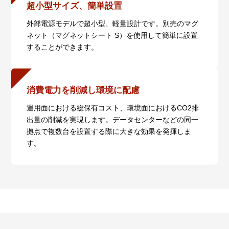
ドウェアリビジョン以降のみ1000Mbpsをサポートし
超小型サイズ、簡単設置
ます。
外部電源モデルで超小型、軽量設計です。別売のマグ
・AT-MMC200/SC：ハードウェアリビジョンRev. J
ネット（マグネットシート S）を使用して簡単に設置
以降
することができます。
・AT-MMC200/ST： ハードウェアリビジョンRev. K
以降
これより前のMMC200シリーズでは、本ポートは
10/100Mbpsでオートネゴシエーションを行います。
消費電力を削減し環境に配慮
また、ハードウェアリビジョンRev.Gより前のAT-
MMC2000/SPでは、光ポートが100Mbpsでリンク時
運用面における総保有コスト、環境面におけるCO2排
は、本ポートは10/100Mbpsでオートネゴシエーショ
出量の削減を実現します。データセンターなどの同一
ンを行います。
拠点で複数台を設置する際に大きな効果を発揮しま
す。