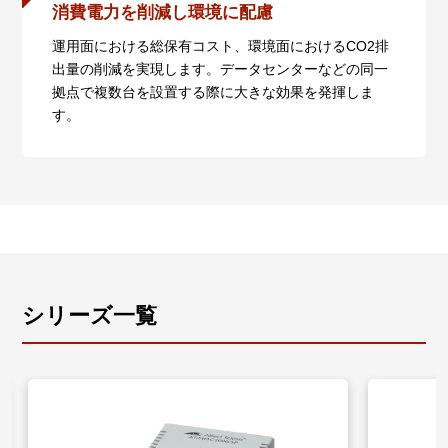
消費電力を削減し環境に配慮
また、ハードウェアリビジョンRev.Gより前のAT-
MMC2000/SPでは、光ポートが100Mbpsでリンク時
運用面における総保有コスト、環境面におけるCO2排
は、本ポートは10/100Mbpsでオートネゴシエーショ
出量の削減を実現します。データセンターなどの同一
ンを行います。
拠点で複数台を設置する際に大きな効果を発揮しま
す。
シリーズ一覧