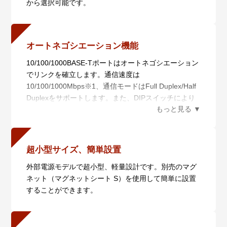
から選択可能です。
オートネゴシエーション機能
10/100/1000BASE-Tポートはオートネゴシエーション
でリンクを確立します。通信速度は
10/100/1000Mbps※1、通信モードはFull Duplex/Half
Duplexをサポートします。また、DIPスイッチにより
オートネゴシエーション機能を無効（100M Full
Duplex固定）にすることもできます。
※1 AT-MMC200/SC・AT-MMC200/STでは、次のハー
ドウェアリビジョン以降のみ1000Mbpsをサポートし
超小型サイズ、簡単設置
ます。
外部電源モデルで超小型、軽量設計です。別売のマグ
・AT-MMC200/SC：ハードウェアリビジョンRev. J
ネット（マグネットシート S）を使用して簡単に設置
以降
することができます。
・AT-MMC200/ST： ハードウェアリビジョンRev. K
以降
これより前のMMC200シリーズでは、本ポートは
10/100Mbpsでオートネゴシエーションを行います。