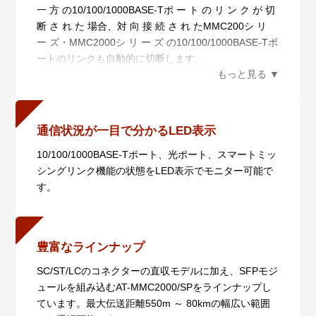
一 方 の10/100/1000BASE-Tポ ー ト の リ ン ク が 切
断 さ れ た 場合、対 向 接 続 さ れ たMMC200シ リ
ー ズ・MMC2000シ リ ー ズ の10/100/1000BASE-Tポ
ートのリンクも自動的に切断します。
光 ポ ートのリンクが 切 断された 場 合 は、自 機 お
よび 対 向 機 の10/100/1000BASE-Tポートのリンクを
自動的に切断します。
10/100/1000BASE-Tポートのリンク障害を検出した際
通信状況が一目で分かるLED表示
には対向機の10/100/1000BASE-TポートLEDと光ポー
10/100/1000BASE-Tポート、光ポート、スマートミッ
トLEDが点滅し、光ポートのリンク障害を検出した際
シングリンク機能の状態をLED表示でモニター可能で
には10/100/1000BASE-TポートLEDが点滅します。
す。
この機能はSML切替スイッチによってON/OFFの設定
が可能です。
豊富なラインナップ
SC/ST/LCのコネクターの直収モデルに加え、SFPモジ
ュールを組み込むAT-MMC2000/SPをラインナップし
ています。最大伝送距離550m ～ 80kmの幅広い範囲