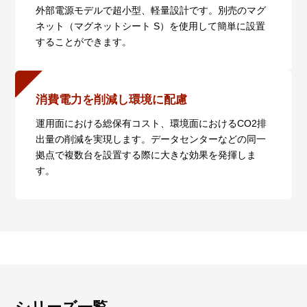
外部電源モデルで超小型、軽量設計です。別売のマグ
・AT-MMC200/SC：ハードウェアリビジョンRev. J
ネット（マグネットシート S）を使用して簡単に設置
以降
することができます。
・AT-MMC200/ST： ハードウェアリビジョンRev. K
以降
これより前のMMC200シリーズでは、本ポートは
10/100Mbpsでオートネゴシエーションを行います。
消費電力を削減し環境に配慮
また、ハードウェアリビジョンRev.Gより前のAT-
MMC2000/SPでは、光ポートが100Mbpsでリンク時
運用面における総保有コスト、環境面におけるCO2排
は、本ポートは10/100Mbpsでオートネゴシエーショ
出量の削減を実現します。データセンターなどの同一
ンを行います。
拠点で複数台を設置する際に大きな効果を発揮しま
す。