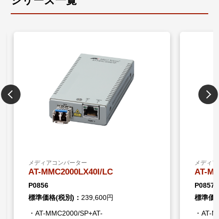
シリーズ一覧
メディアコンバーター
メディア
AT-MMC2000LX40I/LC
AT-MM
P0856
P0857
標準価格(税別)：
239,600円
標準価格
・AT-MMC2000/SP+AT-
・AT-MM