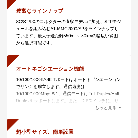
豊富なラインナップ
SC/ST/LCのコネクターの直収モデルに加え、SFPモジ
ュールを組み込むAT-MMC2000/SPをラインナップし
ています。最大伝送距離550m ～ 80kmの幅広い範囲
から選択可能です。
オートネゴシエーション機能
10/100/1000BASE-Tポートはオートネゴシエーション
でリンクを確立します。通信速度は
10/100/1000Mbps※1、通信モードはFull Duplex/Half
Duplexをサポートします。また、DIPスイッチにより
オートネゴシエーション機能を無効（100M Full
Duplex固定）にすることもできます。
※1 AT-MMC200/SC・AT-MMC200/STでは、次のハー
ドウェアリビジョン以降のみ1000Mbpsをサポートし
超小型サイズ、簡単設置
ます。