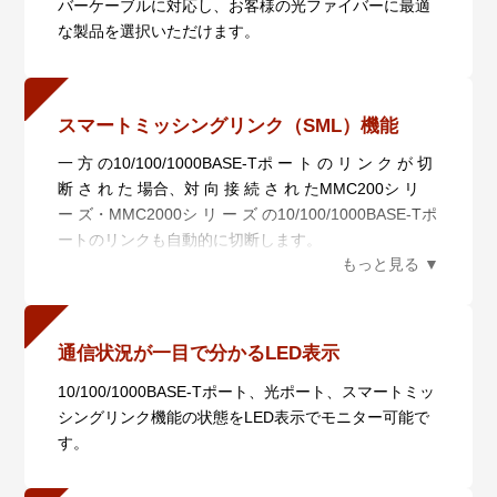
バーケーブルに対応し、お客様の光ファイバーに最適
な製品を選択いただけます。
スマートミッシングリンク（SML）機能
一 方 の10/100/1000BASE-Tポ ー ト の リ ン ク が 切
断 さ れ た 場合、対 向 接 続 さ れ たMMC200シ リ
ー ズ・MMC2000シ リ ー ズ の10/100/1000BASE-Tポ
ートのリンクも自動的に切断します。
光 ポ ートのリンクが 切 断された 場 合 は、自 機 お
よび 対 向 機 の10/100/1000BASE-Tポートのリンクを
自動的に切断します。
10/100/1000BASE-Tポートのリンク障害を検出した際
通信状況が一目で分かるLED表示
には対向機の10/100/1000BASE-TポートLEDと光ポー
10/100/1000BASE-Tポート、光ポート、スマートミッ
トLEDが点滅し、光ポートのリンク障害を検出した際
シングリンク機能の状態をLED表示でモニター可能で
には10/100/1000BASE-TポートLEDが点滅します。
す。
この機能はSML切替スイッチによってON/OFFの設定
が可能です。