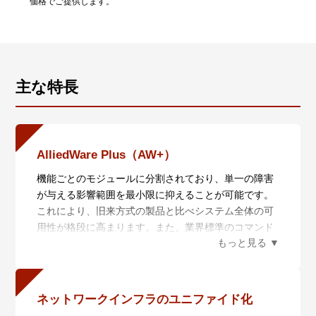
価格でご提供します。
主な特長
AlliedWare Plus（AW+）
機能ごとのモジュールに分割されており、単一の障害
が与える影響範囲を最小限に抑えることが可能です。
これにより、旧来方式の製品と比べシステム全体の可
用性が格段に高まります。また、業界標準のコマンド
体系に準拠し、他社製品からの移行においても、エン
ジニアの教育にかかる時間と経費を大幅に削減するこ
とができます。
ネットワークインフラのユニファイド化