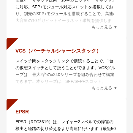
高速イーサネット技術「10ギガビットイーサネット」
ンバーの自動認識を行います。
に対応。SFP+モジュール対応スロットを搭載してお
・自動復旧（スマートプロビジョニング）
り、別売のSFP+モジュールを搭載することで、高速/
AMF Plusメンバー設置時の自動設定（ゼロタッチイン
大容量の10ギガビットイーサネット環境を提供しま
ストレーション）、AMF Plusメンバー故障時における
す。
交換機器の自動復旧（オートリカバリー）、複数AMF
Plusメンバーに対するファームウェアの一括アップグ
レードや設定変更、一括バックアップを行います。
VCS（バーチャルシャーシスタック）
・非AMF Plus装置対応（ワイドエリアバーチャルリン
スイッチ間をスタックリンクで接続することで、1台
ク）
の仮想スイッチとして扱うことができます。VCSグル
非AMF Plus装置の混在や広域商用回線を介したAMF
ープは、最大2台のx240シリーズを組み合わせて構築
Plusネットワークの構築が可能です。
できます。本シリーズは、SFP/SFP+スロット、
さらに、広域商用回線を介して本機能を利用している
10/100/1000/2.5G/5GBASE-Tポートのいずれかを用い
AMF Plusメンバーの自動復旧にも対応します（ネイバ
たVCSに対応しています。
ーリカバリー、シングルノードリカバリー）。
スタック接続されたスイッチは各種情報を同期してい
・分散マスター処理（AMF Plusコントローラー）
るため、仮に1台に障害が発生しても運用継続が可能
AMF Plusマスターの分散配置と統合管理により、大規
EPSR
です。スタックすることでエッジ・スイッチながらコ
模ネットワークに対応します。
EPSR（RFC3619）は、レイヤー2レベルでの障害の
ア・スイッチ同様にCPU、電源冗長が可能となりま
さらに、AMF PlusとAT-Vista Manager EXと連携させ
検出と経路の切り替えをより高速に行います（最短50
す。コアからエッジまで一貫した冗長構成を容易に取
ることにより収集・分析されたネットワーク全体の情