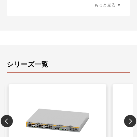
し、かつ異なるVLANを動的に付与するマルチプルダ
イナミックVLAN機能など様々な認証機能に対応し、
柔軟な認証環境を実現します。
- Tri-Auth、マルチプルダイナミックVLAN、エンハン
ストゲストVLAN、Auth-fail VLAN、プロミスキャス/イ
ンターセプトWeb認証、2ステップ認証に対応
・多種多様なセキュリティー機能の搭載
通信内容を暗号化し、安全なリモートアクセス環境を
実現するSSHや、ネットワークの集中管理・運用面に
シリーズ一覧
おいても安全性と利便性・運用性を両立するSNMPv3
の暗号化・認証機能など、様々なセキュリティー機能
をサポートしています。
- ポートセキュリティー、SSH（Secure Shell）、
DHCPスヌーピング、SNMPv3、ユーザー認証データ
ベース（RADIUS/TACACS+認証）に対応