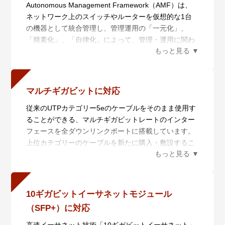
Autonomous Management Framework（AMF）は、
ネットワーク上のスイッチやルーターを仮想的な1台
の機器として統合管理し、管理運用の「一元化」、
「簡素化」、「自律化」によって、管理・運用に関わ
るコストの削減を実現するネットワーク仮想化機能で
す。AMF Plusは統合管理を行うAMF Plusマスターと
管理されるAMF Plusメンバーからなり、6つの機能に
よりネットワークの統合管理を行います。
マルチギガビットに対応
また、AMF Plusは日々ネットワークの状態を収集分析
従来のUTPカテゴリー5eのケーブルをそのまま使用す
によって学習し、AT-Vista Manager EXと組み合わせ
ることができる、マルチギガビットレートのインター
てお使いいただくことで、あらかじめ定義されたポリ
フェースを全ダウンリンクポートに搭載しています。
シーを用いて自動的にネットワークを最適な状態に保
上位カテゴリーのケーブルを新たに購入・敷設するこ
ちます。蓄積したデータを数値化することにより、担
となく、2.5GBASE-Tまたは5GBASE-Tの通信が可能
当者の経験で行われていた業務を平易な作業に落とし
になります。
込むことができます。
・一元管理（セントライズドマネージメント）
AMF Plusマスターから多数のAMF Plusメンバーを一
10ギガビットイーサネットモジュール
元管理します。
（SFP+）に対応
・自動構築（オートレジリエントコネクション）
AMF Plusネットワークの自動構築およびAMF Plusメ