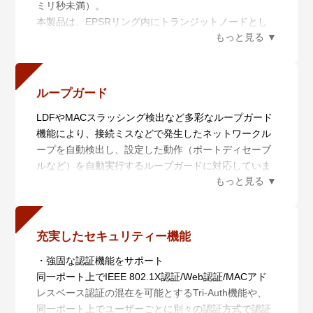
ミリ秒未満）。
ることができます。
報を俯瞰的に可視化し、ネットワーク管理者の意図に
本製品は、EPSRリング内にトランジットノードとし
単一IPで動作するため機器の追加時もIP設計や監視ポ
基づいてネットワークを最適な状態に保ちます。
て接続することができます。
イントの追加が不要で容易にネットワークを拡張でき
・AMF Plusを用いた簡単マイグレーション
ます。
x240シリーズはスマートプロビジョニングにより、先
LD-VCS（ロングディスタンス－バーチャルシャーシ
行シリーズから機器を入れ替えるだけで自動的に設定
スタック）にも対応し、長距離スタッキングが可能で
が移行できます。本機能により、ネットワークのアッ
ループガード
す。これにより、離れたロケーションにあるスイッチ
プグレードをゼロタッチで実現でき、アップグレード
LDFやMACスラッシング検出など多彩なループガード
を仮想的に1台のスイッチ化し、シンプルかつ冗長性
に必要な工数を大幅に削減します。
機能により、接続ミスなどで発生したネットワークル
に優れたネットワークコアの提供が可能となります。
本シリーズではx210/x230シリーズからの入れ替えに
ープを自動検出し、設定した動作（ポートディセーブ
対応しています。
ルなど）を自動実行するループガードに対応していま
す。LEDの点滅で視覚的に表示されるため、該当ポー
x240シリーズはAMF Plusメンバー装置に対応してお
トを容易に特定することができます。
り、Wi-Fi 7アクセスポイントなどの高速通信機器を導
入する際に、既存のスイッチと入れ替えるだけで、
CLIでの再設定やケーブルの配線をし直すことなく、
充実したセキュリティー機能
Wi-Fi 7アクセスポイントの高速通信速度に応えるマル
・強固な認証機能をサポート
チギガビット通信を提供します。
同一ポート上でIEEE 802.1X認証/Web認証/MACアド
レスベース認証の混在を可能とするTri-Auth機能や、
同一ポート上でユーザーごとに別々の認証方式で認証