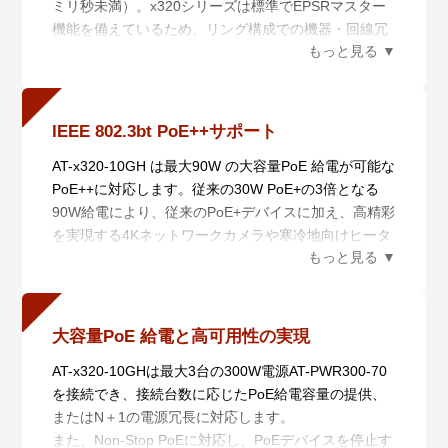
ミリ秒未満）。x320シリーズは標準でEPSRマスター
ンバーの自動認識を行います。
機能を備えているため、リング構成での機器・回線冗
・ 自動復旧（スマートプロビジョニング）
長を実現可能です。
AMF Plusメンバー設置時の自動設定（ゼロタッチイン
ストレーション）、AMF Plusメンバー故障時における
交換機器の自動復旧（オートリカバリー）、複数
AMF/AMFPlusメンバーに対するファームウェアの一括
IEEE 802.3bt PoE++サポート
アップグレードや設定変更、一括バックアップを行い
AT-x320-10GH は最大90W の大容量PoE 給電が可能な
ます。
PoE++に対応します。従来の30W PoE+の3倍となる
・ 非AMF Plus装置対応（ワイドエリアバーチャルリ
90W給電により、従来のPoE+デバイスに加え、高精彩
ンク）
を実現する4Kネットワークカメラや寒冷地向けヒータ
非AMF Plus装置の混在や広域商用回線を介したAMF
ーが内蔵された監視カメラ、IEEE 802.11ax対応の無
Plusネットワークの構築が可能です。さらに、広域商
線LANアクセスポイントなど、新しい各種IoTデバイス
用回線を介して本機能を利用しているAMF Plusメンバ
への給電も可能とします。
ーの自動復旧にも対応します（ネイバーリカバリー、
さらに、PoEパススルーに対応したAT-x320-11GPTと
シングルノードリカバリー）。
大容量PoE 給電と高可用性の実現
組み合わせて使用することで、電源ケーブルレスのエ
・ 分散マスター処理（AMF Plusコントローラー）
AT-x320-10GHは最大3台の300W電源AT-PWR300-70
ッジ・スイッチソリューションを実現します。
AMF Plusマスターの分散配置と統合管理により、大規
を接続でき、接続台数に応じたPoE給電容量の提供、
※ 1 IEEE 802.3bt は、AC 電源× 1 個使用時のみサポ
模ネットワークに対応します。
またはN＋1の電源冗長に対応します。
ートです。なお、AC 電源を複数個使用した場合の機
さらに、AMF PlusとAT-Vista Manager EXと連携させ
また、Non-Stop PoEに対応し、PoEデバイスを停止す
器の使用およびPoE 給電自体は正常に動作することを
ることにより収集・分析されたネットワーク全体の情