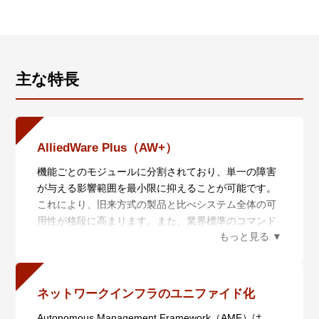
主な特長
AlliedWare Plus（AW+）
機能ごとのモジュールに分割されており、単一の障害
が与える影響範囲を最小限に抑えることが可能です。
これにより、旧来方式の製品と比べシステム全体の可
用性が格段に高まります。また、業界標準のコマンド
体系に準拠し、他社製品からの移行においても、エン
ジニアの教育にかかる時間と経費を大幅に削減するこ
とができます。
ネットワークインフラのユニファイド化
Autonomous Management Framework（AMF）は、