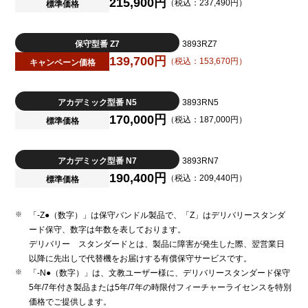
215,900円
（税込：237,490円）
標準価格
保守型番 Z7
3893RZ7
139,700円
（税込：153,670円）
キャンペーン価格
アカデミック型番 N5
3893RN5
170,000円
（税込：187,000円）
標準価格
アカデミック型番 N7
3893RN7
190,400円
（税込：209,440円）
標準価格
「-Z●（数字）」は保守バンドル製品で、「Z」はデリバリースタンダ
ード保守、数字は年数を表しております。
デリバリー スタンダードとは、製品に障害が発生した際、翌営業日
以降に先出しで代替機をお届けする有償保守サービスです。
「-N●（数字）」は、文教ユーザー様に、デリバリースタンダード保守
5年/7年付き製品または5年/7年の時限付フィーチャーライセンスを特別
価格でご提供します。