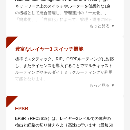
ネットワーク上のスイッチやルーターを仮想的な1台
の機器として統合管理し、管理運用の「一元化」、
「簡素化」、「自律化」によって、管理・運用に関わ
るコストの削減を実現するネットワーク仮想化機能で
す。AMF Plusは統合管理を行うAMF Plusマスターと
管理されるAMF Plusメンバーからなり、5つの機能に
よりネットワークの統合管理を行います。また、AMF
豊富なレイヤー3 スイッチ機能
Plusは日々ネットワークの状態を収集分析によって学
標準でスタティック、RIP、OSPFルーティングに対応
習し、AT-Vista Manager EXと組み合わせてお使いい
し、またライセンスを導入することでマルチキャスト
ただくことで、あらかじめ定義されたポリシーを用い
ルーティングやIPv6ダイナミックルーティングが利用
て自動的にネットワークを最適な状態に保ちます。蓄
可能となります。
積したデータを数値化することにより、担当者の経験
PoE++給電を利用するエッジ・スイッチ用途から、冗
で行われていた業務を平易な作業に落とし込むことが
長化電源と豊富なレイヤー3ルーティング機能を用い
できます。
たディストリビューション～小規模ネットワークのコ
・ 一元管理（セントライズドマネージメント）
アスイッチ用途まで、幅広い要件へ柔軟に対応可能な
AMF Plusマスターから多数のAMF Plusメンバーを一
EPSR
機能性を実現しています。
元管理します。
EPSR（RFC3619）は、レイヤー2レベルでの障害の
・ 自動構築（オートレジリエントコネクション）
検出と経路の切り替えをより高速に行います（最短50
AMF Plusネットワークの自動構築およびAMF Plusメ