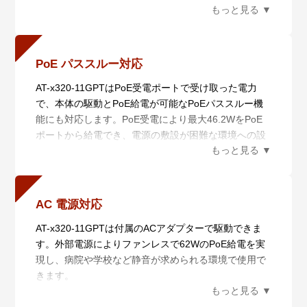
ることなくスイッチを再起動できるため、PoEデバイ
確認済みです。
報を俯瞰的に可視化し、ネットワーク管理者の意図に
スの可用性を維持できます。
基づいてネットワークを最適な状態に保ちます。
PoE パススルー対応
AT-x320-11GPTはPoE受電ポートで受け取った電力
で、本体の駆動とPoE給電が可能なPoEパススルー機
能にも対応します。PoE受電により最大46.2WをPoE
ポートから給電でき、電源の敷設が困難な環境への設
置に対応します。
通常最大100mのPoE給電の距離を、本製品を中継する
ことにより200mに延長できるため、駐車場や体育館
など広い環境において、PoEデバイスを遠方に設置す
AC 電源対応
る場合に電源工事不要で最適な接続性を提供します。
AT-x320-11GPTは付属のACアダプターで駆動できま
※ 2 AC アダプターとの併用不可
す。外部電源によりファンレスで62WのPoE給電を実
現し、病院や学校など静音が求められる環境で使用で
きます。
※ 3 PoE パススルーとの併用不可
AT-PWR300-70はAC電源ケーブルにて受電し、専用コ