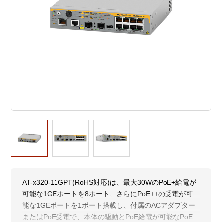
AT-x320-11GPT(RoHS対応)は、最大30WのPoE+給電が
可能な1GEポートを8ポート、さらにPoE++の受電が可
能な1GEポートを1ポート搭載し、付属のACアダプター
またはPoE受電で、本体の駆動とPoE給電が可能なPoE