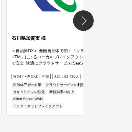
川県加賀市 様
多摩都市モノレー
治体DX＞ 全国自治体で初！「クラウド
24時間365日とめ
M」によるローカルブレイクアウトの 導入
支える高信頼性のIT
全･快適にクラウドサービス(SaaS)をつ
ラウド化で拡張にも
る環境を整備。 “スマートシティ加賀”を
して大きく前進
公庁・自治体
中部
人口：62,720人
企業
関東
治体三層の対策
クラウドサービスの利活用
クラウドサービスの利
キュリティの強化
業務効率の向上
ネットワーク監視の強
ied SecureWAN
Net.CyberSecurity
Al
ンターネットブレイクアウト