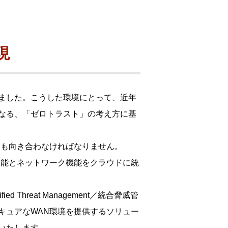
ウド型インシデントレスポンス訓練基盤 NetQuest
orm
リティ対策・支援 Net.CyberSecurity
現
Eソリューション Allied SecureWAN
ラインバックアップ
ました。こうした環境にとって、近年
線 アライド光
なる、「ゼロトラスト」の考え方に基
サブスクリプション
にも向き合わなければなりません。
機能とネットワーク機能をクラウドに統
 Threat Management／統合脅威管
キュアなWAN環境を提供するソリュー
いたします。