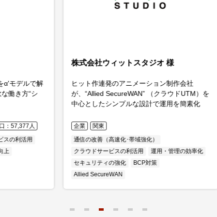
株式会社ウィットスタジオ 様
石
で解
ヒット作連発のアニメーション制作会社
＜自
シ
が、“Allied SecureWAN” （クラウドUTM）を
UT
中心としたシンプルな設計で運用を簡素化
で安
かえ
目指
人
企業
関東
官
通信の改善（高速化･帯域強化）
自
クラウドサービスの利活用
運用・管理の効率化
セ
セキュリティの強化
BCP対策
All
Allied SecureWAN
イ