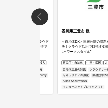
香川県三豊市 様
ft 365に統合！クラウド
＜自治体DX＞三層分離の課題をα'モデル
務基盤環境への移行で
決！クラウド活用で目指す柔軟な働き方“
実現
ン･ワークスタイル”
国
人口：107,405人
官公庁・自治体
中国・四国
人口：57,377
ドサービスの利活用
自治体三層の対策
クラウドサービスの利活用
革
Net.CyberSecurity
セキュリティの強化
業務効率の向上
Allied SecureWAN
インターネットブレイクアウト