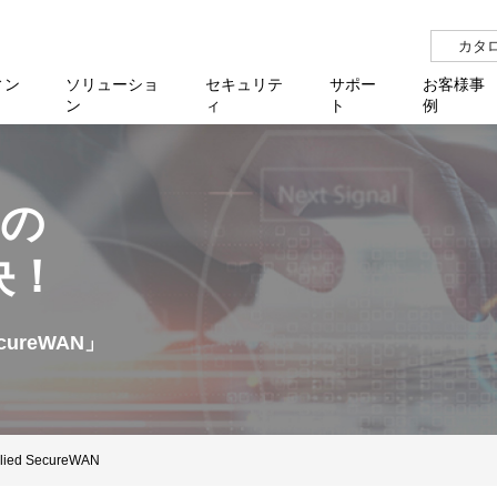
カタ
ィン
ソリューショ
セキュリテ
サポー
お客様事
ン
ィ
ト
例
らせ
サー
イベ
N
リューション Allied SecureWAN
せ
福祉
報
用
アプリケ
製造業
国内事
中途採
医療
よく
Nの
化
ィ対策・支援 Net.CyberSecurity
覧
・自治体
オフラ
企業
グルー
自治
障害
チ
お知らせ
無線LAN
セミ
導入支
決！
クラウド
理
et.Monitor
アル・ファームウェア
等学校
認定
イベン
ダイバ
小中
オン
運用支援
／ルーター
ネットワーク管理
Platfor
ド管理
ト対象バージョン一覧
全活動
マルチ
大学
業務代行
リティ
メディアコンバーター
ureWAN」
ー仮想化
製造
製品保
ミック製品
パートナー製品
センター
企業
統合管
を探す
策
教育・
d SecureWAN