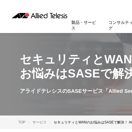
製品・サービ
コンサルテ
ス
グ
製品
お知
無線LA
SASEソ
お知ら
医療・
基本情
新卒採
製品・サービス
ソリューション
セキュリティ
サポート
お客様事例
お知らせ・イベント
会社概要
採用情報
セキュリティとWA
帯域強
セキュリテ
規約一
官公庁
沿革
スイッ
重要な
トップページへ
トップページへ
トップページへ
トップページへ
トップページへ
トップページへ
お悩みはSASEで解
運用管
運用支援 N
マニュ
小中高
受賞・
UTM
クラウ
サポー
大学
環境保
セキュ
アライドテレシスのSASEサービス「Allied Sec
サーバ
アカデ
データ
製品
BCP対
TOP
サービス
セキュリティとWANのお悩みはSASEで解決！ Allie