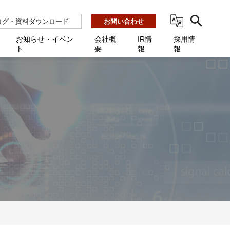
ログ・資料ダウンロード
お問い合わせ
お知らせ・イベン
会社概
IR情
採用情
ト
要
報
報
ビス
ント
ーション連携 AMF-SEC
業所一覧
用
機関向け
あるご質問 / お困りのときに
インバックアップ
プ会社一覧
体向け
発生時に必要な情報
ナー
展示会・学会
援 Net.Pro
型インシデントレスポンス訓練基盤 NetQuest
ト
ーシティ推進
高・教育委員会向け
サイトサービス契約中のお客様へ
 Net.Monitor
m
ステークホルダー方針
向け
 Net.Assist
業向け
守 Net.Cover
向け
理 Net.AMF
研修 Net.Campus