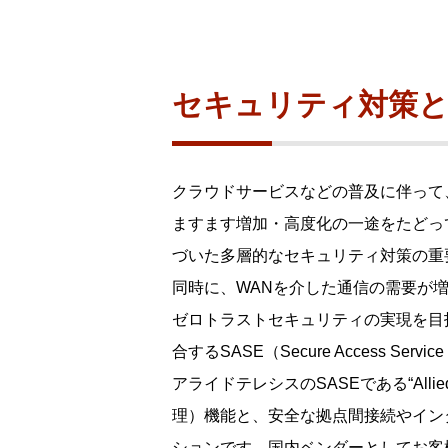
製品ナ
映像監
その
セキュリティ対策と
製品関
動作検
クラウドサービスなどの普及に伴って
他社製
ますます増加・高度化の一途をたどっ
販売終
づいた多層的なセキュリティ対策の重
同時に、WANを介した通信の需要が
ゼロトラストセキュリティの実現を目
合するSASE（Secure Access Se
アライドテレシスのSASEである“Allied
理）機能と、安全な拠点間接続やイン
ションです。国内ベンダーとしてお客