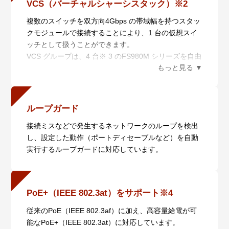
AMF マスターの分散配置と統合管理により、大規模ネ
VCS（バーチャルシャーシスタック）※2
・ 多種多様なセキュリティー機能の搭載
ットワークに対応します。
複数のスイッチを双方向4Gbps の帯域幅を持つスタッ
通信内容を暗号化し、安全なリモートアクセス環境を
CentreCOM Secure HUB FS980MシリーズはAMFエ
クモジュールで接続することにより、1 台の仮想スイ
実現するSSH や、ネットワークの集中管理・運用面に
ッジメンバー装置※ 1 に対応しており、AMF ネット
ッチとして扱うことができます。
おいても安全性と利便性・運用性を両立するSNMPv3
ワークとAMF非対応機器のエッジネットワークを接続
VCS グループは、4 台※ 3 のFS980M シリーズを自由
の暗号化・認証機能など、様々なセキュリティー機能
させるHUB としての役割を持つエッジ・スイッチとし
に組み合わせて構築でき、最大200 ポートの高密度収
をサポートしています。
て最適です。
容を実現します。
- ポートセキュリティー、SSH（Secure Shell）、
対応機能を絞り込むことで従来製品よりも低価格での
※2 AT-FS980M/28・28PS・28DP・52・52PSのみ
DHCPスヌーピング、SNMPv3、ユーザー認証データ
提供が可能なため、AMF による利便性・工数削減効果
※3 ファームウェアバージョン5.4.7以降4台まで、そ
ベース（RADIUS/TACACS+認証）に対応
だけでなく、導入コストの削減効果を提供します。
ループガード
れ以前は2台までのサポート。
※1 AMFエッジメンバーはAMF仮想リンクには対応し
接続ミスなどで発生するネットワークのループを検出
ていません。
し、設定した動作（ポートディセーブルなど）を自動
実行するループガードに対応しています。
PoE+（IEEE 802.3at）をサポート※4
従来のPoE（IEEE 802.3af）に加え、高容量給電が可
能なPoE+（IEEE 802.3at）に対応しています。