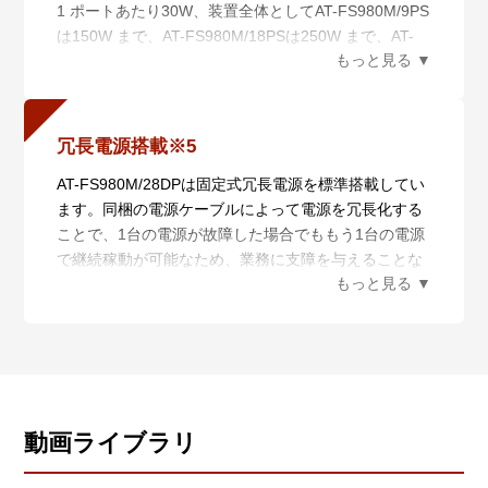
1 ポートあたり30W、装置全体としてAT-FS980M/9PS
は150W まで、AT-FS980M/18PSは250W まで、AT-
FS980M/28PS・28DP・52PSは375W まで給電可能な
ため、PoE+ 対応無線LAN アクセスポイントやネット
ワークカメラなどの様々なPoE+ 受電機器が接続可能
です。
冗長電源搭載※5
※4 PoE+モデルのみ
AT-FS980M/28DPは固定式冗長電源を標準搭載してい
ます。同梱の電源ケーブルによって電源を冗長化する
ことで、1台の電源が故障した場合でももう1台の電源
で継続稼動が可能なため、業務に支障を与えることな
くメンテナンスが可能です。また、1台故障した場合
でも給電能力が落ちることはありません。
※5 AT-FS980M/28DPのみ
動画ライブラリ