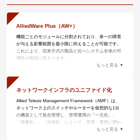
AlliedWare Plus（AW+）
機能ごとのモジュールに分割されており、単一の障害
が与える影響範囲を最小限に抑えることが可能です。
これにより、旧来方式の製品と比べシステム全体の可
用性が格段に高まります。
また、業界標準のコマンド体系に準拠し、他社製品か
らの移行においても、エンジニアの教育にかかる時間
と経費を大幅に削減することができます。
ネットワークインフラのユニファイド化
Allied Telesis Management Framework（AMF）は、
ネットワーク上のスイッチやルーターを仮想的な1台
の機器として統合管理し、管理運用の「一元化」、
「簡素化」、「自律化」によって、管理・運用に関わ
るコストの削減を実現するネットワーク仮想化機能で
す。AMFは統合管理を行うAMFマスターと管理される