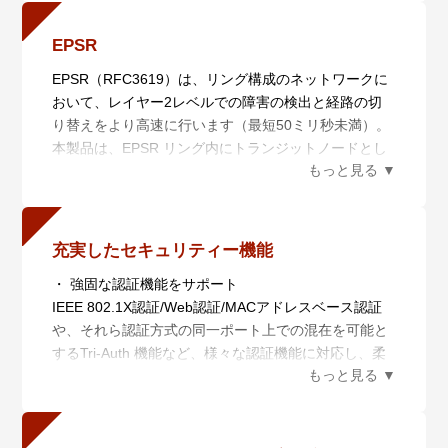
AMF メンバーからなり、次の5 機能により、ネットワ
ークの統合管理を行います。
EPSR
・ 一元管理（セントライズドマネージメント）
EPSR（RFC3619）は、リング構成のネットワークに
AMF マスターから多数のAMF メンバーを一元管理し
おいて、レイヤー2レベルでの障害の検出と経路の切
ます。
り替えをより高速に行います（最短50ミリ秒未満）。
・ 自動構築（オートレジリエントコネクション）
本製品は、EPSR リング内にトランジットノードとし
AMFネットワークの自動構築およびAMFメンバーの自
て接続することができます。
動認識を行います。
・ 自動復旧（スマートプロビジョニング）
AMF メンバー設置時の自動設定（ゼロタッチインスト
レーション）、AMF メンバー故障時における交換機器
充実したセキュリティー機能
の自動復旧（オートリカバリー）、複数AMF メンバー
・ 強固な認証機能をサポート
に対するファームウェアの一括アップグレードや設定
IEEE 802.1X認証/Web認証/MACアドレスベース認証
変更、一括バックアップを行います。
や、それら認証方式の同一ポート上での混在を可能と
・ 非AMF 装置対応（ワイドエリアバーチャルリン
するTri-Auth 機能など、様々な認証機能に対応し、柔
ク）
軟な認証環境を実現します。
非AMF 装置の混在や広域商用回線を介したAMFネッ
- Tri-Auth、エンハンスト ゲストVLAN、Auth-fail
トワークの構築が可能です。
VLAN、プロミスキャス/インターセプトWeb認証、2
・ 分散マスター処理（AMF コントローラー）
ステップ認証に対応