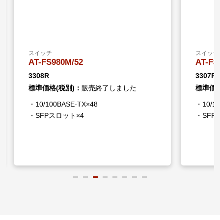
スイッチ
スイッチ
AT-FS980M/52
AT-FS
3308R
3307R
標準価格(税別)：
販売終了しました
標準価格
・10/100BASE-TX×48
・10/1
・SFPスロット×4
・SFP