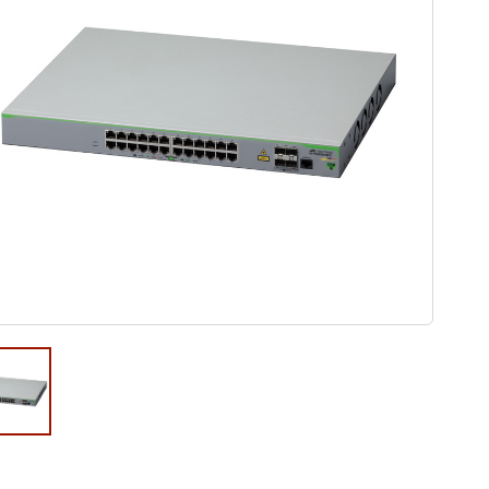
ウド型インシデントレスポンス訓練基盤 NetQuest
orm
リティ対策・支援 Net.CyberSecurity
Eソリューション Allied SecureWAN
ラインバックアップ
線 アライド光
サブスクリプション