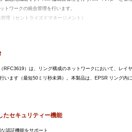
ットワークの統合管理を行います。
元管理（セントライズドマネージメント）
 マスターから多数のAMF メンバーを一元管理します。
動構築（オートレジリエントコネクション）
ネットワークの自動構築およびAMFメンバーの自動認識を行い
R
動復旧（スマートプロビジョニング）
 メンバー設置時の自動設定（ゼロタッチインストレーション）
R（RFC3619）は、リング構成のネットワークにおいて、レ
トリカバリー）、複数AMF メンバーに対するファームウェ
行います（最短50ミリ秒未満）。本製品は、EPSR リング
います。
AMF 装置対応（ワイドエリアバーチャルリンク）
F 装置の混在や広域商用回線を介したAMFネットワークの構築
散マスター処理（AMF コントローラー）
したセキュリティー機能
 マスターの分散配置と統合管理により、大規模ネットワークに
固な認証機能をサポート
reCOM Secure HUB FS980MシリーズはAMFエッジメン