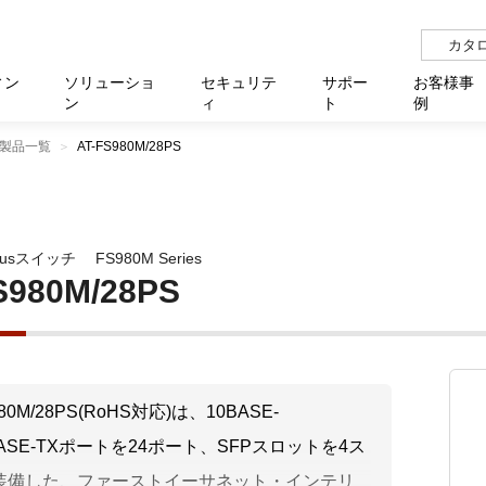
カタ
ィン
ソリューショ
セキュリテ
サポー
お客様事
ン
ィ
ト
例
製品一覧
AT-FS980M/28PS
らせ
サー
イベ
N
リューション Allied SecureWAN
せ
福祉
報
用
アプリケ
製造業
国内事
中途採
医療
よく
化
ィ対策・支援 Net.CyberSecurity
覧
・自治体
オフラ
企業
グルー
自治
障害
チ
お知らせ
無線LAN
セミ
導入支
lusスイッチ
FS980M Series
クラウド
理
et.Monitor
アル・ファームウェア
等学校
認定
イベン
ダイバ
小中
オン
運用支援
／ルーター
ネットワーク管理
S980M/28PS
Platfor
ド管理
ト対象バージョン一覧
全活動
マルチ
大学
業務代行
リティ
メディアコンバーター
ー仮想化
製造
製品保
ミック製品
パートナー製品
センター
企業
統合管
980M/28PS(RoHS対応)は、10BASE-
を探す
0BASE-TXポートを24ポート、SFPスロットを4ス
策
教育・
装備した、ファーストイーサネット・インテリ