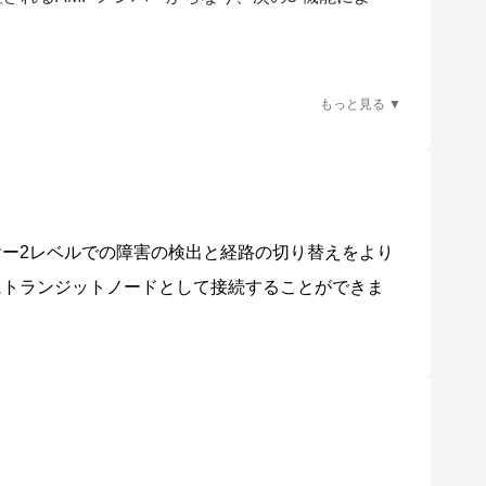
ます。
、AMF メンバー故障時における交換機器の自動復旧
イヤー2レベルでの障害の検出と経路の切り替えをより
アの一括アップグレードや設定変更、一括バックアッ
内にトランジットノードとして接続することができま
が可能です。
対応します。
バー装置※ 1 に対応しており、AMF ネットワークとAMF非