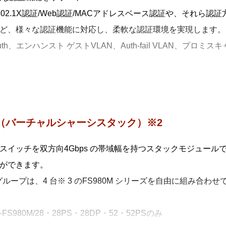
E 802.1X認証/Web認証/MACアドレスベース認証や、それら認
器のエッジネットワークを接続させるHUB としての役割を持
ど、様々な認証機能に対応し、柔軟な認証環境を実現します。
能を絞り込むことで従来製品よりも低価格での提供が可能なため
i-Auth、エンハンスト ゲストVLAN、Auth-fail VLAN、
入コストの削減効果を提供します。
AMFエッジメンバーはAMF仮想リンクには対応していません。
種多様なセキュリティー機能の搭載
容を暗号化し、安全なリモートアクセス環境を実現するSSH
利便性・運用性を両立するSNMPv3 の暗号化・認証機能な
S（バーチャルシャーシスタック）※2
ートセキュリティー、SSH（Secure Shell）、DHCPスヌー
スイッチを双方向4Gbps の帯域幅を持つスタックモジュール
IUS/TACACS+認証）に対応
ができます。
 グループは、4 台※ 3 のFS980M シリーズを自由に組み合
T-FS980M/28・28PS・28DP・52・52PSのみ