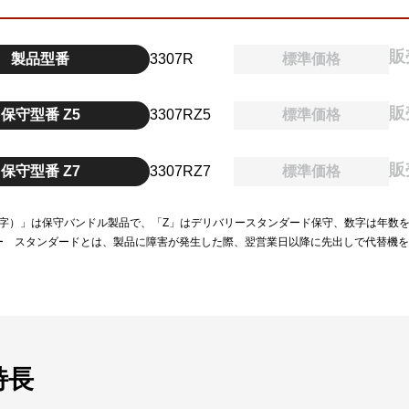
販
製品型番
3307R
標準価格
販
保守型番 Z5
3307RZ5
標準価格
販
保守型番 Z7
3307RZ7
標準価格
（数字）」は保守バンドル製品で、「Z」はデリバリースタンダード保守、数字は年数
ー スタンダードとは、製品に障害が発生した際、翌営業日以降に先出しで代替機
特長