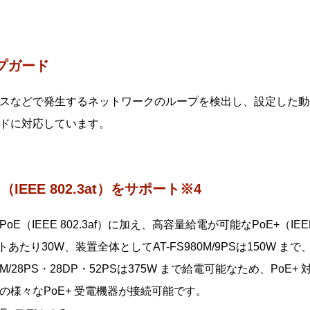
ファームウェアバージョン5.4.7以降4台まで、それ以前は2台ま
プガード
スなどで発生するネットワークのループを検出し、設定した動
ドに対応しています。
+（IEEE 802.3at）をサポート※4
oE（IEEE 802.3af）に加え、高容量給電が可能なPoE+（IEE
トあたり30W、装置全体としてAT-FS980M/9PSは150W まで、AT
80M/28PS・28DP・52PSは375W まで給電可能なため、P
の様々なPoE+ 受電機器が接続可能です。