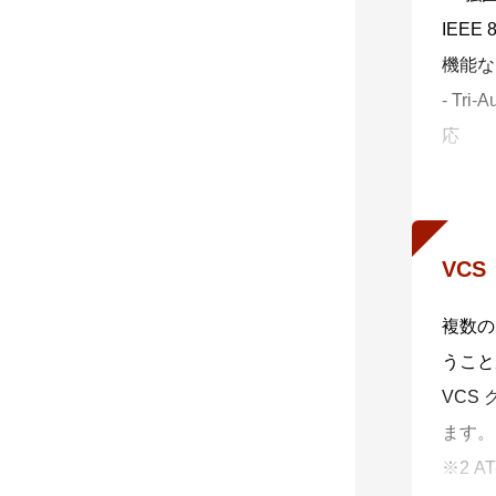
IEE
対応機
機能な
対応機
- Tr
く、導
応
※1 
・ 多
通信内
全性と
VC
す。
- ポ
複数の
（RAD
うこと
VCS
ます。
※2 A