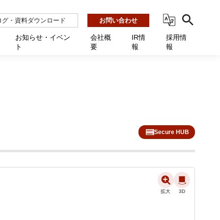
ログ・資料ダウンロード
お問い合わせ
お知らせ・イベン
会社概
IR情
採用情
ト
要
報
報
ビス
ント
ーション連携 AMF-SEC
業所一覧
用
機関向け
あるご質問 / お困りのときに
インバックアップ
プ会社一覧
体向け
発生時に必要な情報
ナー
展示会・学会
援 Net.Pro
型インシデントレスポンス訓練基盤 NetQuest
ト
ーシティ推進
高・教育委員会向け
サイトサービス契約中のお客様へ
 Net.Monitor
m
Secure HUB
ステークホルダー方針
向け
 Net.Assist
業向け
守 Net.Cover
向け
理 Net.AMF
拡大
3D
研修 Net.Campus