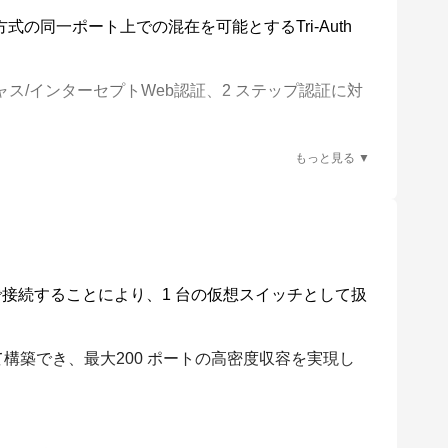
証方式の同一ポート上での混在を可能とするTri-Auth
つエッジ・スイッチとして最適です。
、AMF による利便性・工数削減効果だけでな
プロミスキャス/インターセプトWeb認証、2 ステップ認証に対
 や、ネットワークの集中管理・運用面においても安
ど、様々なセキュリティー機能をサポートしていま
ピング、SNMPv3、ユーザー認証データベース
で接続することにより、1 台の仮想スイッチとして扱
わせて構築でき、最大200 ポートの高密度収容を実現し