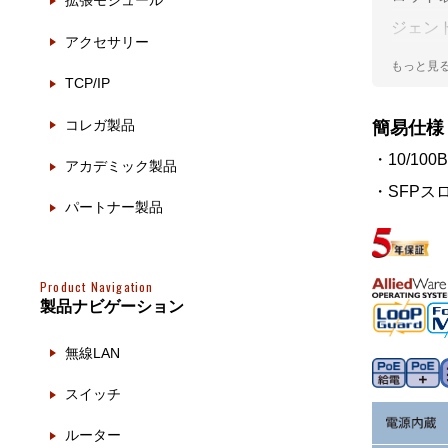
拡張モジュール
製品ナ
映像監
ジェント
アクセサリー
Centr
その
TCP/IP
対応の
製品関
して最
コレガ製品
簡易仕様
します
・10/100
動作検
アカデミック製品
・SFPス
他社製
パートナー製品
販売終
Product Navigation
製品ナビゲーション
無線LAN
スイッチ
ルーター