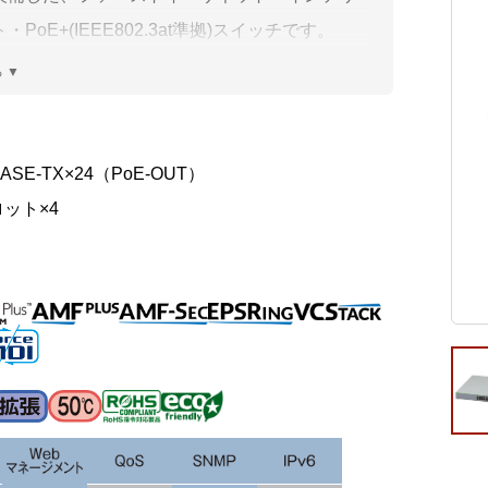
ビゲーション
視
システム構成アシスト
クラ
・PoE+(IEEE802.3at準拠)スイッチです。
Platf
eCOM Secure HUB FS980Mシリーズは、AMF非
セキュ
他
デバイスとAMFネットワークをつなげるHUBと
SAS
連資料・証明書など
適なコストパフォーマンスと機能セットを提供
。
オフ
BASE-TX×24（PoE-OUT）
証
ロット×4
光回
品・サービス連携 企業一覧
製品
了予定製品／販売終了製品