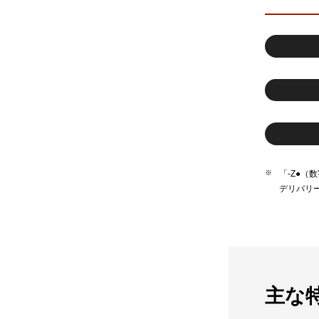
「-Z●
デリバリ
主な