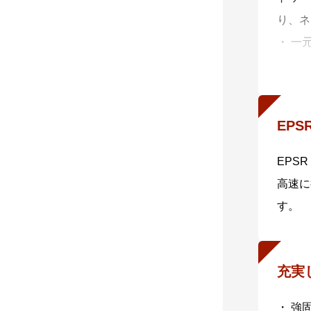
り、ネ
・ 一
AMF
・ 自
AMF
EPS
・ 自
AMF
EPS
（オー
高速に
プを行
す。
・ 非
非AM
・ 分
充実
AMF
・ 強
Cent