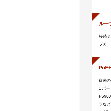
※3 
ルー
接続ミ
プガー
PoE
従来のP
1 ポー
FS9
ラなど