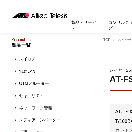
製品・サービ
コンサルテ
ス
グ
Product List
TOP
スイッチ
製品一覧
製品
お知
無線LA
SASEソ
お知ら
医療・
基本情
新卒採
製品・サービス
ソリューション
セキュリティ
サポート
お客様事例
お知らせ・イベント
会社概要
採用情報
スイッチ
帯域強
セキュリテ
規約一
官公庁
沿革
スイッ
重要な
トップページへ
トップページへ
トップページへ
トップページへ
トップページへ
トップページへ
レイヤー2p
無線LAN
運用管
運用支援 N
マニュ
小中高
受賞・
UTM
AT-F
UTM／ルーター
クラウ
サポー
大学
環境保
セキュ
セキュリティ
サーバ
アカデ
ネットワーク管理
データ
AT-FS
製品
メディアコンバーター
T/10
BCP対
ロット