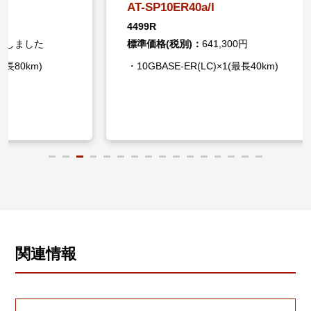
AT-SP10ER40a/I
AT-SP
4499R
4498R
標準価格(税別)：
641,300円
標準価格
・10GBASE-ER(LC)×1(最長40km)
・10GB
関連情報