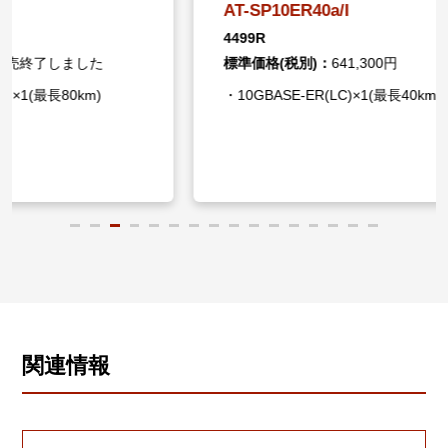
AT-SP10ER40a/I
AT-SP
4499R
0766R
標準価格(税別)：
641,300円
標準価格
・10GBASE-ER(LC)×1(最長40km)
・10GB
関連情報