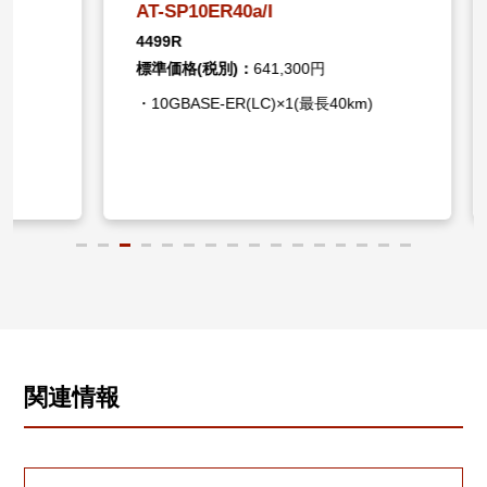
AT-SP10ER40a/I
AT-SP
4499R
4498R
標準価格(税別)：
641,300円
標準価格
・10GBASE-ER(LC)×1(最長40km)
・10GB
関連情報