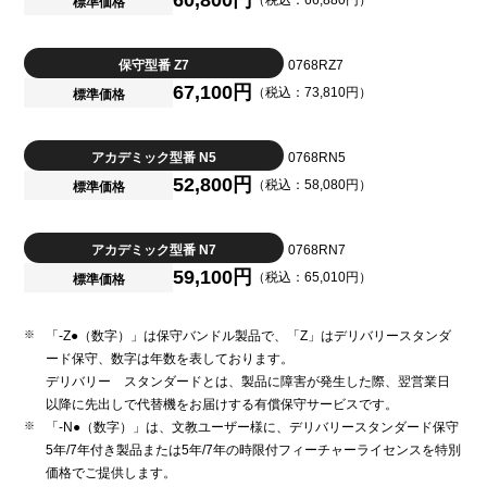
60,800円
（税込：66,880円）
標準価格
保守型番 Z7
0768RZ7
67,100円
（税込：73,810円）
標準価格
アカデミック型番 N5
0768RN5
52,800円
（税込：58,080円）
標準価格
アカデミック型番 N7
0768RN7
59,100円
（税込：65,010円）
標準価格
「-Z●（数字）」は保守バンドル製品で、「Z」はデリバリースタンダ
ード保守、数字は年数を表しております。
デリバリー スタンダードとは、製品に障害が発生した際、翌営業日
以降に先出しで代替機をお届けする有償保守サービスです。
「-N●（数字）」は、文教ユーザー様に、デリバリースタンダード保守
5年/7年付き製品または5年/7年の時限付フィーチャーライセンスを特別
価格でご提供します。