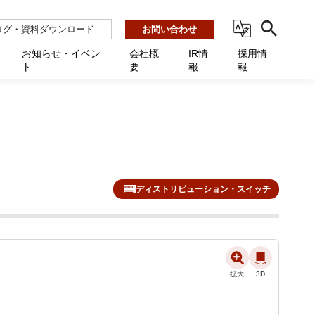
ログ・資料ダウンロード
お問い合わせ
お知らせ・イベン
会社概
IR情
採用情
ト
要
報
報
ビス
ント
ーション連携 AMF-SEC
業所一覧
用
機関向け
あるご質問 / お困りのときに
インバックアップ
プ会社一覧
体向け
発生時に必要な情報
ナー
展示会・学会
援 Net.Pro
型インシデントレスポンス訓練基盤 NetQuest
ト
ーシティ推進
高・教育委員会向け
サイトサービス契約中のお客様へ
 Net.Monitor
m
ディストリビューション・スイッチ
ステークホルダー方針
向け
 Net.Assist
業向け
守 Net.Cover
向け
理 Net.AMF
拡大
拡大
3D
3D
研修 Net.Campus