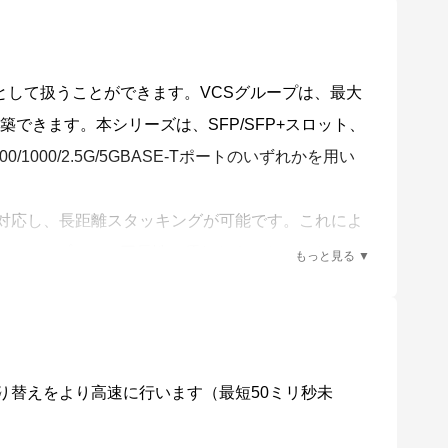
として扱うことができます。VCSグループは、最大
認識を行います。
構築できます。本シリーズは、SFP/SFP+スロット、
ト、100/1000/2.5G/5GBASE-Tポートのいずれかを用い
）、AMF Plusメンバー故障時における交換機器の
ファームウェアの一括アップグレードや設定変更、一
も対応し、長距離スタッキングが可能です。これによ
し、シンプルかつ冗長性に優れたネットワークコア
ワークの構築が可能です。
xed ModeVCStacking ライセンスが必要です。
ンバーの自動復旧にも対応します（ネイバーリカバリ
切り替えをより高速に行います（最短50ミリ秒未
ークに対応します。