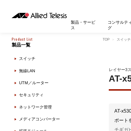
製品・サービ
コンサルテ
ス
グ
Product List
TOP
スイッチ
製品一覧
製品
お知
無線LA
SASEソ
お知ら
医療・
基本情
新卒採
製品・サービス
ソリューション
セキュリティ
サポート
お客様事例
お知らせ・イベント
会社概要
採用情報
スイッチ
帯域強
セキュリテ
規約一
官公庁
沿革
スイッ
重要な
トップページへ
トップページへ
トップページへ
トップページへ
トップページへ
トップページへ
レイヤー3
無線LAN
運用管
運用支援 N
マニュ
小中高
受賞・
UTM
AT-x
UTM／ルーター
クラウ
サポー
大学
環境保
セキュ
セキュリティ
サーバ
アカデ
ネットワーク管理
データ
AT-x5
製品
メディアコンバーター
ポートを2
BCP対
チギガビ