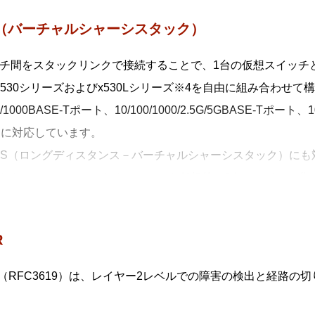
元管理（セントライズドマネージメント）
S（バーチャルシャーシスタック）
 Plusマスターから多数のAMF Plusメンバーを一元管理します。
動構築（オートレジリエントコネクション）
チ間をスタックリンクで接続することで、1台の仮想スイッチ
 Plusネットワークの自動構築およびAMF Plusメンバーの自動
x530シリーズおよびx530Lシリーズ※4を自由に組み合わせて
動復旧（スマートプロビジョニング）
00/1000BASE-Tポート、10/100/1000/2.5G/5GBASE-Tポー
 Plusメンバー設置時の自動設定（ゼロタッチインストレーション
Sに対応しています。
旧（オートリカバリー）、複数AMF Plusメンバーに対する
VCS（ロングディスタンス－バーチャルシャーシスタック）に
クアップを行います。
れたロケーションにあるスイッチを仮想的に1台のスイッチ化
AMF Plus装置対応（ワイドエリアバーチャルリンク）
が可能となります。
F Plus装置の混在や広域商用回線を介したAMF Plusネット
x530 シリーズとx530L シリーズをスタックに混在させる場合は、Mi
、広域商用回線を介して本機能を利用しているAMF Plusメ
R
ングルノードリカバリー）。
R（RFC3619）は、レイヤー2レベルでの障害の検出と経路の
散マスター処理（AMF Plusコントローラー）
 Plusマスターの分散配置と統合管理により、大規模ネットワ