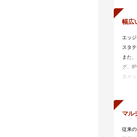
さらに
可視化
幅広
・ A
x53
エッジ
ます。
スタテ
減しま
また、
本シリー
グ、I
x53
スイッ
- AM
※ 5
標準で
フィー
- 無
無線A
マル
囲の環
従来の
標準で