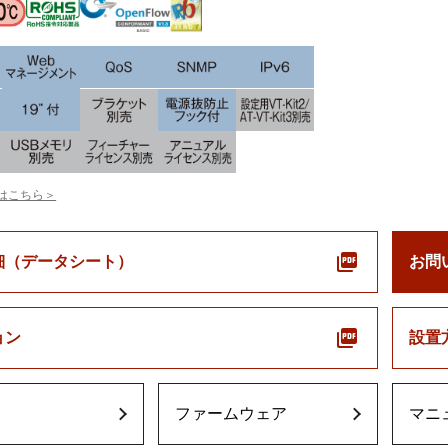
はこちら＞
細（データシート）
お問
ョン
設置
ファームウェア
マニ