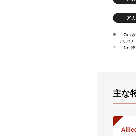
アカ
「-Z●
デリバリ
「-N●
主な
Alli