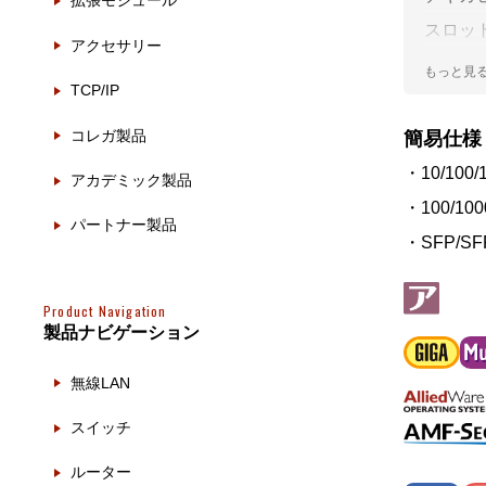
拡張モジュール
製品ナ
映像監
スロッ
アクセサリー
テリジ
その
TCP/IP
トはス
製品関
VCSを
コレガ製品
簡易仕様
ョンプ
・10/100/
動作検
アカデミック製品
・100/100
他社製
パートナー製品
・SFP/S
販売終
Product Navigation
製品ナビゲーション
無線LAN
スイッチ
ルーター