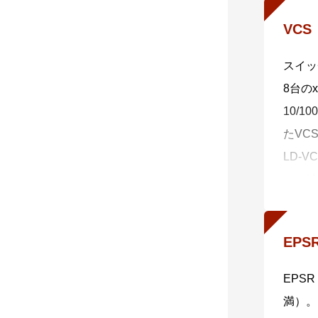
・ 一
VC
AMF
・ 自
スイッ
AMF
8台の
・ 自
10/1
AMF
たVC
自動復
LD-
括バッ
り、離
・ 非
の提供
非AM
※ 4 
さらに
EPS
ー、シ
EPS
・ 分
満）。
AMF