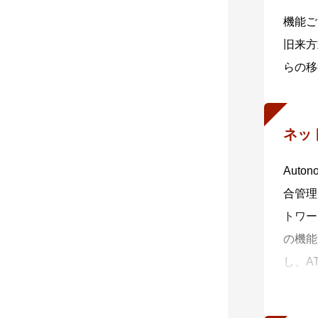
機能ご
旧来方
らの移
ネッ
Aut
合管理
トワー
の機能
し、A
トワー
作業に