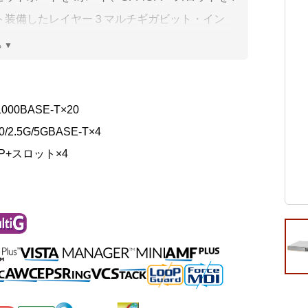
ビゲーション
視
システム構成アシスト
クラ
ト装備したレイヤー３マルチギガビット・イン
Platf
ェント・スタッカブルスイッチです。SFP+ポー
セキュ
他
タック接続が可能なため、エッジ・スイッチで
SAS
連資料・証明書など
実現します。また AMF(メンバー/アプリケーシ
ロキシー/エッジノード)に対応します。
オフ
1000BASE-T×20
証
0/2.5G/5GBASE-T×4
光回
品・サービス連携 企業一覧
FP+スロット×4
製品
了予定製品／販売終了製品