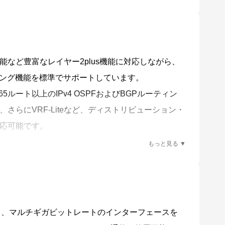
ことにより収集・分析されたネットワーク全体の情報を俯瞰的に
な状態に保ちます。
ら機器を入れ替えるだけで自動的に設定が移行でき
など豊富なレイヤー2plus機能に対応しながら、
実現でき、アップグレードに必要な工数を大幅に削
ーティング機能を標準でサポートしています。
65ルート以上のIPv4 OSPFおよびBGPルーティン
-28GPXからの入れ替えに対応しています。
さらにVRF-Liteなど、ディストリビューション・
ことで、以下の機能をそれぞれ有効にできます。
応可能です。
、VCSマスターおよびVCS スレーブの双方に同一の
により最大40メンバーを管理できます。
、管理下無線APの使用チャンネルや送信出力を、周
Control）によって、電波干渉の影響を軽減します。
る、マルチギガビットレートのインターフェースを
ライセンスにより、最大45台まで管理台数を 拡張