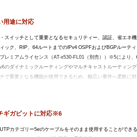
、AMF PlusとAT-Vista Manager EXと連携させる
し、ネットワーク管理者の意図に基づいてネットワークを最適
い用途に対応
MF Plusを用いた簡単マイグレーション
0シリーズはスマートプロビジョニングにより、先行シリーズか
・スイッチとして重要となるセキュリティー、認証、省エネ機能
本機能により、ネットワークのアップグレードをゼロタッチで
ィック、RIP、64ルートまでのIPv4 OSPFおよびBGPル
す。
プレミアムライセンス（AT-x530-FL01（別売））※5により、
ズではx310/x510/x510L/x610シリーズ、およびAT-IX5
Pv6のダイナミックルーティングやマルチキャストルーティング、
0シリーズは対応するアニュアルライセンス※1※2を導入する
チで重要となる機能が使用できるため、幅広い要件へ柔軟に対
F Plusマスター機能
 VCS 構成でフィーチャーライセンスの各機能を利用する場合は
は2メンバーまでの管理、AMF Plusマスターライセンス導入
チャーライセンスが必要です。
線LAN コントローラー機能※3
Pの一元管理により、無線LANの運用を効率化するだけでなく
チギガビットに対応※6
境変化に応じて自律的に調整するAWC（AutonomousWave 
UTPカテゴリー5eのケーブルをそのまま使用することができ
は5台までの無線APを管理できます。無線LANコントローラー