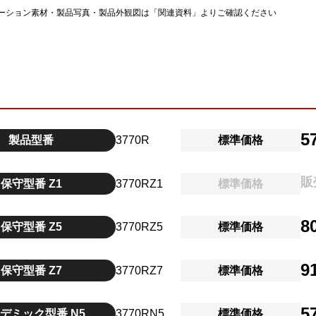
ーション素材・製品写真・製品外観図は「関連資料」よりご確認ください
5
製品型番
3770R
標準価格
販
保守型番 Z1
3770RZ1
標準価格
8
保守型番 Z5
3770RZ5
標準価格
9
保守型番 Z7
3770RZ7
標準価格
5
デミック型番 N5
3770RN5
標準価格