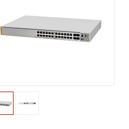
ウド型インシデントレスポンス訓練基盤 NetQuest
orm
リティ対策・支援 Net.CyberSecurity
Eソリューション Allied SecureWAN
ラインバックアップ
線 アライド光
サブスクリプション