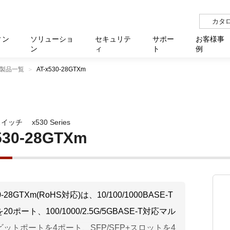
カタ
ィン
ソリューショ
セキュリテ
サポー
お客様事
ン
ィ
ト
例
製品一覧
AT-x530-28GTXm
らせ
サー
イベ
N
リューション Allied SecureWAN
せ
福祉
報
用
アプリケ
製造業
国内事
中途採
医療
よく
化
ィ対策・支援 Net.CyberSecurity
覧
・自治体
オフラ
企業
グルー
自治
障害
チ
お知らせ
無線LAN
セミ
導入支
スイッチ
x530 Series
クラウド
理
et.Monitor
アル・ファームウェア
等学校
認定
イベン
ダイバ
小中
オン
運用支援
／ルーター
ネットワーク管理
530-28GTXm
Platfor
ド管理
ト対象バージョン一覧
全活動
マルチ
大学
業務代行
リティ
メディアコンバーター
ー仮想化
製造
製品保
ミック製品
パートナー製品
センター
企業
統合管
30-28GTXm(RoHS対応)は、10/100/1000BASE-T
を探す
0ポート、100/1000/2.5G/5GBASE-T対応マル
策
教育・
ットポートを4ポート、SFP/SFP+スロットを4