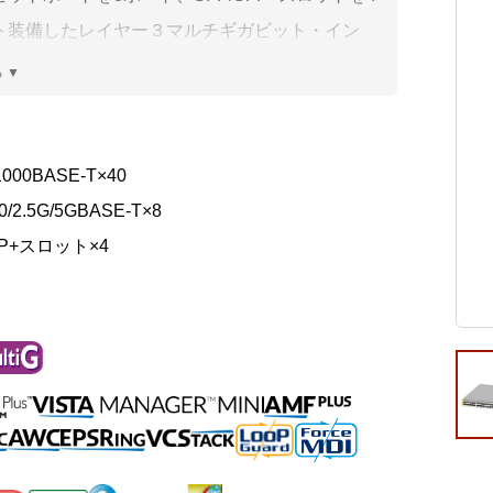
ビゲーション
視
システム構成アシスト
クラ
ト装備したレイヤー３マルチギガビット・イン
Platf
ェント・スタッカブルスイッチです。SFP+ポー
セキュ
他
タック接続が可能なため、エッジ・スイッチで
SAS
連資料・証明書など
実現します。また AMF(メンバー/アプリケーシ
ロキシー/エッジノード)に対応します。
オフ
1000BASE-T×40
証
0/2.5G/5GBASE-T×8
光回
品・サービス連携 企業一覧
FP+スロット×4
製品
了予定製品／販売終了製品