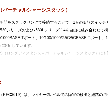
元管理（セントライズドマネージメント）
S（バーチャルシャーシスタック）
 Plusマスターから多数のAMF Plusメンバーを一元管理します。
動構築（オートレジリエントコネクション）
チ間をスタックリンクで接続することで、1台の仮想スイッチ
 Plusネットワークの自動構築およびAMF Plusメンバーの自動
x530シリーズおよびx530Lシリーズ※4を自由に組み合わせて
動復旧（スマートプロビジョニング）
00/1000BASE-Tポート、10/100/1000/2.5G/5GBASE-Tポー
 Plusメンバー設置時の自動設定（ゼロタッチインストレーション
Sに対応しています。
旧（オートリカバリー）、複数AMF Plusメンバーに対する
VCS（ロングディスタンス－バーチャルシャーシスタック）に
クアップを行います。
れたロケーションにあるスイッチを仮想的に1台のスイッチ化
AMF Plus装置対応（ワイドエリアバーチャルリンク）
が可能となります。
F Plus装置の混在や広域商用回線を介したAMF Plusネット
x530 シリーズとx530L シリーズをスタックに混在させる場合は、Mi
、広域商用回線を介して本機能を利用しているAMF Plusメ
R
ングルノードリカバリー）。
R（RFC3619）は、レイヤー2レベルでの障害の検出と経路の
散マスター処理（AMF Plusコントローラー）
 Plusマスターの分散配置と統合管理により、大規模ネットワ