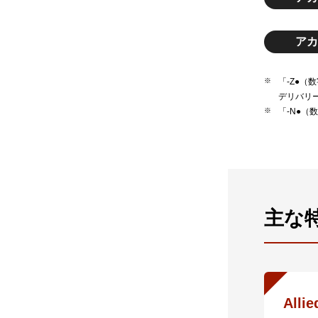
アカ
「-Z●
デリバリ
「-N●
主な
Alli