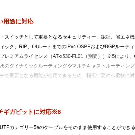
、AMF PlusとAT-Vista Manager EXと連携させる
し、ネットワーク管理者の意図に基づいてネットワークを最適
い用途に対応
MF Plusを用いた簡単マイグレーション
0シリーズはスマートプロビジョニングにより、先行シリーズか
・スイッチとして重要となるセキュリティー、認証、省エネ機能
本機能により、ネットワークのアップグレードをゼロタッチで
ィック、RIP、64ルートまでのIPv4 OSPFおよびBGPル
す。
プレミアムライセンス（AT-x530-FL01（別売））※5により、
ズではx310/x510/x510L/x610シリーズ、およびAT-IX5
Pv6のダイナミックルーティングやマルチキャストルーティング、
0シリーズは対応するアニュアルライセンス※1※2を導入する
チで重要となる機能が使用できるため、幅広い要件へ柔軟に対
F Plusマスター機能
 VCS 構成でフィーチャーライセンスの各機能を利用する場合は
は2メンバーまでの管理、AMF Plusマスターライセンス導入
チャーライセンスが必要です。
線LAN コントローラー機能※3
Pの一元管理により、無線LANの運用を効率化するだけでなく
チギガビットに対応※6
境変化に応じて自律的に調整するAWC（AutonomousWave 
UTPカテゴリー5eのケーブルをそのまま使用することができ
は5台までの無線APを管理できます。無線LANコントローラー