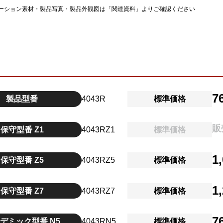
ーション素材・製品写真・製品外観図は「関連資料」よりご確認ください
7
製品型番
4043R
標準価格
販
保守型番 Z1
4043RZ1
標準価格
1
保守型番 Z5
4043RZ5
標準価格
1
保守型番 Z7
4043RZ7
標準価格
7
デミック型番 N5
4043RN5
標準価格