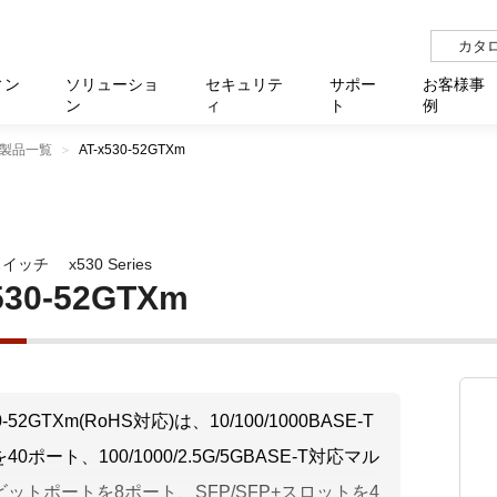
カタ
ィン
ソリューショ
セキュリテ
サポー
お客様事
ン
ィ
ト
例
製品一覧
AT-x530-52GTXm
らせ
サー
イベ
N
リューション Allied SecureWAN
せ
福祉
報
用
アプリケ
製造業
国内事
中途採
医療
よく
化
ィ対策・支援 Net.CyberSecurity
覧
・自治体
オフラ
企業
グルー
自治
障害
チ
お知らせ
無線LAN
セミ
導入支
スイッチ
x530 Series
クラウド
理
et.Monitor
アル・ファームウェア
等学校
認定
イベン
ダイバ
小中
オン
運用支援
／ルーター
ネットワーク管理
530-52GTXm
Platfor
ド管理
ト対象バージョン一覧
全活動
マルチ
大学
業務代行
リティ
メディアコンバーター
ー仮想化
製造
製品保
ミック製品
パートナー製品
センター
企業
統合管
30-52GTXm(RoHS対応)は、10/100/1000BASE-T
を探す
0ポート、100/1000/2.5G/5GBASE-T対応マル
策
教育・
ットポートを8ポート、SFP/SFP+スロットを4