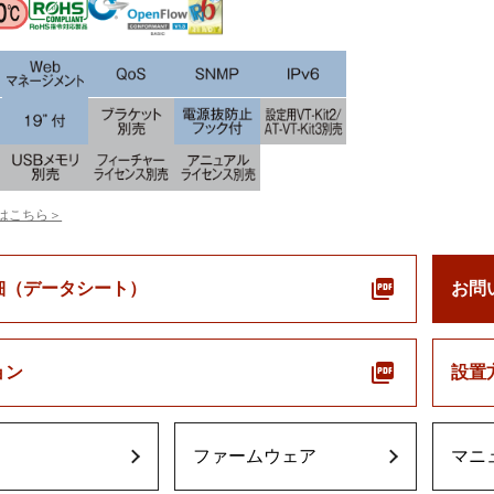
はこちら＞
細（データシート）
お問
ョン
設置
ファームウェア
マニ