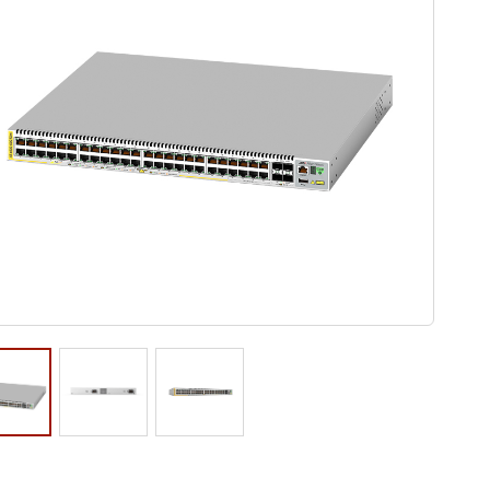
ウド型インシデントレスポンス訓練基盤 NetQuest
orm
リティ対策・支援 Net.CyberSecurity
Eソリューション Allied SecureWAN
ラインバックアップ
線 アライド光
サブスクリプション