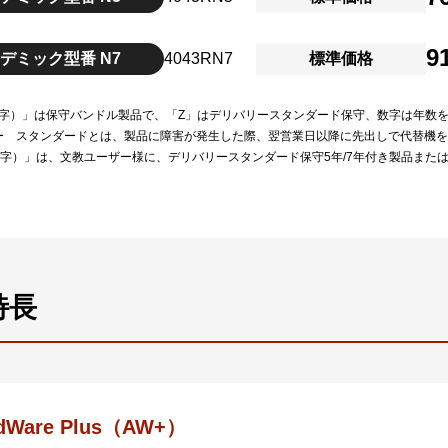
9
デミック型番 N7
4043RN7
標準価格
（数字）」は保守バンドル製品で、「Z」はデリバリースタンダード保守、数字は年数
ー スタンダードとは、製品に障害が発生した際、翌営業日以降に先出しで代替機
（数字）」は、文教ユーザー様に、デリバリースタンダード保守5年/7年付き製品また
特長
edWare Plus（AW+）