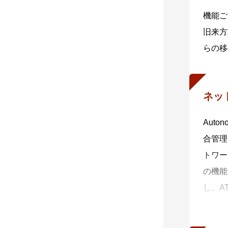
機能ご
旧来方
らの移
ネッ
Aut
合管理
トワー
の機能
し、A
トワー
作業に