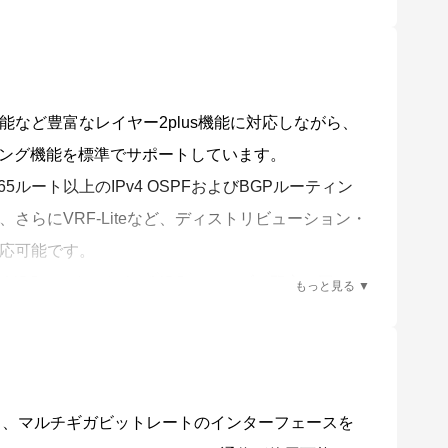
ことにより収集・分析されたネットワーク全体の情報を俯瞰的に
な状態に保ちます。
ら機器を入れ替えるだけで自動的に設定が移行でき
など豊富なレイヤー2plus機能に対応しながら、
実現でき、アップグレードに必要な工数を大幅に削
ーティング機能を標準でサポートしています。
65ルート以上のIPv4 OSPFおよびBGPルーティン
-28GPXからの入れ替えに対応しています。
さらにVRF-Liteなど、ディストリビューション・
ことで、以下の機能をそれぞれ有効にできます。
応可能です。
、VCSマスターおよびVCS スレーブの双方に同一の
により最大40メンバーを管理できます。
、管理下無線APの使用チャンネルや送信出力を、周
Control）によって、電波干渉の影響を軽減します。
る、マルチギガビットレートのインターフェースを
ライセンスにより、最大45台まで管理台数を 拡張