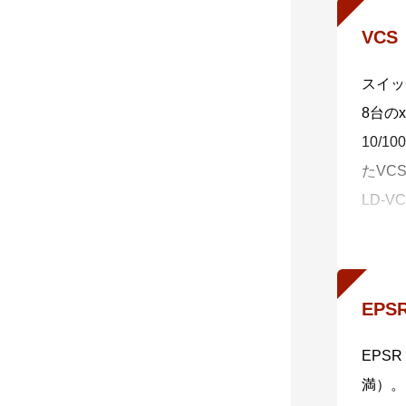
・ 一
VC
AMF
・ 自
スイッ
AMF
8台の
・ 自
10/1
AMF
たVC
自動復
LD-
括バッ
り、離
・ 非
の提供
非AM
※ 4 
さらに
EPS
ー、シ
EPS
・ 分
満）。
AMF