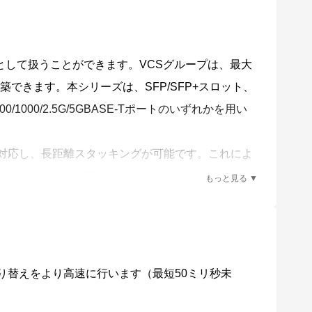
として扱うことができます。VCSグループは、最大
認識を行います。
構築できます。本シリーズは、SFP/SFP+スロット、
ト、100/1000/2.5G/5GBASE-Tポートのいずれかを用い
）、AMF Plusメンバー故障時における交換機器の
ファームウェアの一括アップグレードや設定変更、一
も対応し、長距離スタッキングが可能です。これによ
し、シンプルかつ冗長性に優れたネットワークコア
ワークの構築が可能です。
xed ModeVCStacking ライセンスが必要です。
ンバーの自動復旧にも対応します（ネイバーリカバリ
切り替えをより高速に行います（最短50ミリ秒未
ークに対応します。