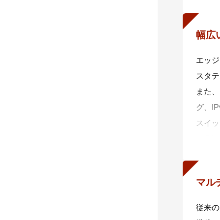
さらに
可視化
幅広
・ A
x53
エッジ
ます。
スタテ
減しま
また、
本シリー
グ、I
x53
スイッ
- AM
※ 5
標準で
フィー
- 無
無線A
マル
囲の環
従来の
標準で