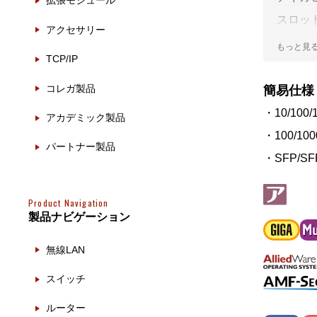
拡張モジュール
製品ナ
映像監
スロッ
アクセサリー
テリジ
その
TCP/IP
トはス
製品関
VCSを
コレガ製品
簡易仕様
ョンプ
・10/100/
動作検
アカデミック製品
・100/100
他社製
パートナー製品
・SFP/S
販売終
Product Navigation
製品ナビゲーション
無線LAN
スイッチ
ルーター