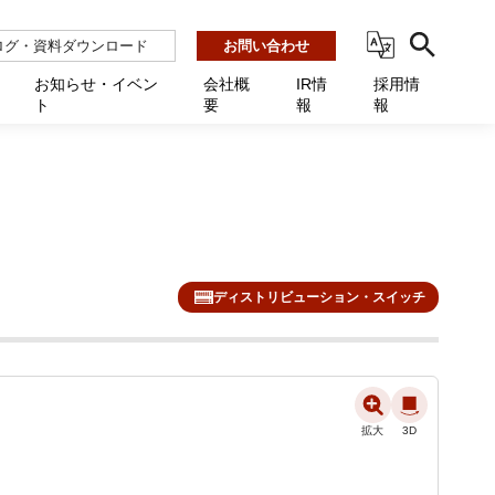
ログ・資料ダウンロード
お問い合わせ
お知らせ・イベン
会社概
IR情
採用情
ト
要
報
報
ビス
ント
ーション連携 AMF-SEC
業所一覧
用
機関向け
あるご質問 / お困りのときに
インバックアップ
プ会社一覧
体向け
発生時に必要な情報
ナー
展示会・学会
援 Net.Pro
型インシデントレスポンス訓練基盤 NetQuest
ト
ーシティ推進
高・教育委員会向け
サイトサービス契約中のお客様へ
 Net.Monitor
m
ディストリビューション・スイッチ
ステークホルダー方針
向け
 Net.Assist
業向け
守 Net.Cover
向け
理 Net.AMF
拡大
拡大
拡大
3D
3D
3D
研修 Net.Campus