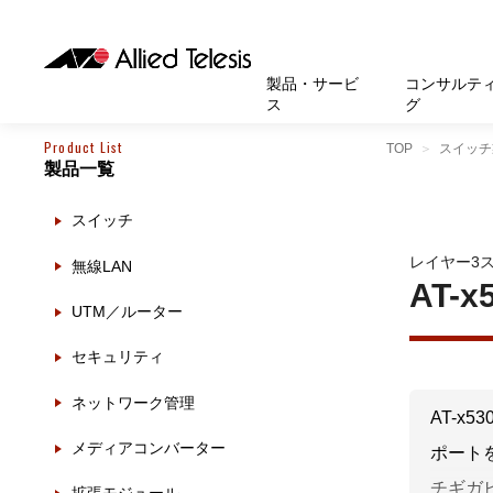
製品・サービ
コンサルテ
ス
グ
Product List
TOP
スイッチ
製品一覧
製品
お知
無線LA
SASEソ
お知ら
医療・
基本情
新卒採
製品・サービス
ソリューション
セキュリティ
サポート
お客様事例
お知らせ・イベント
会社概要
採用情報
スイッチ
帯域強
セキュリテ
規約一
官公庁
沿革
スイッ
重要な
トップページへ
トップページへ
トップページへ
トップページへ
トップページへ
トップページへ
レイヤー3
無線LAN
運用管
運用支援 N
マニュ
小中高
受賞・
UTM
AT-x
UTM／ルーター
クラウ
サポー
大学
環境保
セキュ
セキュリティ
サーバ
アカデ
ネットワーク管理
データ
AT-x5
製品
メディアコンバーター
ポートを4
BCP対
チギガビ