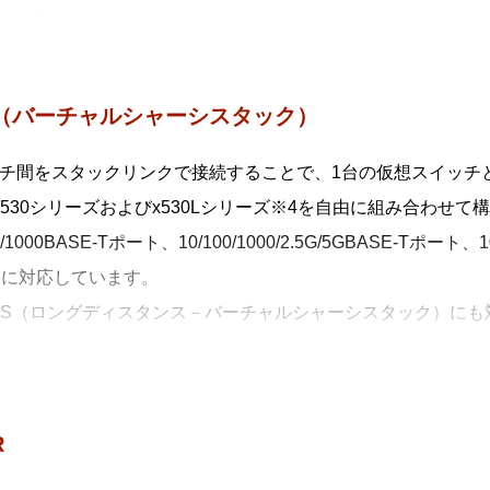
クを最適な状態に保ちます。蓄積したデータを数値化すること
落とし込むことができます。
元管理（セントライズドマネージメント）
S（バーチャルシャーシスタック）
 Plusマスターから多数のAMF Plusメンバーを一元管理します。
動構築（オートレジリエントコネクション）
チ間をスタックリンクで接続することで、1台の仮想スイッチ
 Plusネットワークの自動構築およびAMF Plusメンバーの自動
x530シリーズおよびx530Lシリーズ※4を自由に組み合わせて
動復旧（スマートプロビジョニング）
00/1000BASE-Tポート、10/100/1000/2.5G/5GBASE-Tポー
 Plusメンバー設置時の自動設定（ゼロタッチインストレーション
Sに対応しています。
旧（オートリカバリー）、複数AMF Plusメンバーに対する
VCS（ロングディスタンス－バーチャルシャーシスタック）に
クアップを行います。
れたロケーションにあるスイッチを仮想的に1台のスイッチ化
AMF Plus装置対応（ワイドエリアバーチャルリンク）
が可能となります。
F Plus装置の混在や広域商用回線を介したAMF Plusネット
x530 シリーズとx530L シリーズをスタックに混在させる場合は、Mi
、広域商用回線を介して本機能を利用しているAMF Plusメ
R
ングルノードリカバリー）。