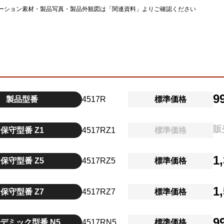
ーション素材・製品写真・製品外観図は「関連資料」よりご確認ください
9
製品型番
4517R
標準価格
販
保守型番 Z1
4517RZ1
標準価格
1
保守型番 Z5
4517RZ5
標準価格
1
保守型番 Z7
4517RZ7
標準価格
9
デミック型番 N5
4517RN5
標準価格