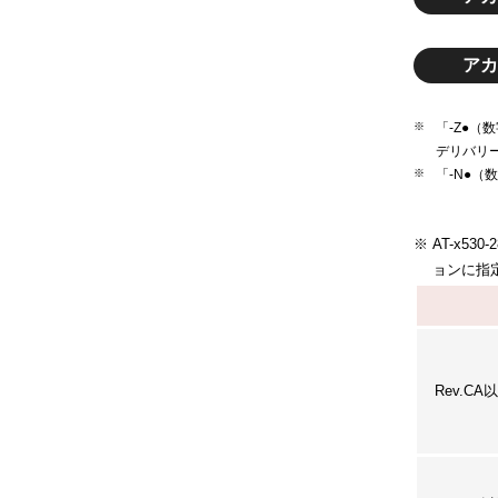
アカ
「-Z●
デリバリ
「-N●
AT-x5
ョンに指
Rev.CA