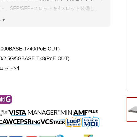
ビゲーション
視
システム構成アシスト
クラ
ト、SFP/SFP+スロットを4スロット装備し、
Platf
++給電に対応したユニファイドマネージメント・
セキュ
他
ブルスイッチです。SFP/SFP+スロットはすべ
SAS
連資料・証明書など
Gアップリンクの利用が可能で、VCSに対応しま
MFマスター・メンバー機能や無線LANコントロ
オフ
1000BASE-T×40(PoE-OUT)
証
機能が利用できます。
0/2.5G/5GBASE-T×8(PoE-OUT)
光回
品・サービス連携 企業一覧
ロット×4
製品
了予定製品／販売終了製品