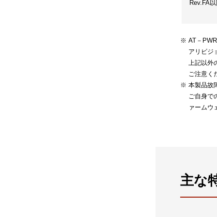
Rev.FA
AT－PWR
アリビジョン
上記以外
ご注意く
本製品故
ご自身で
ァームウ
主な