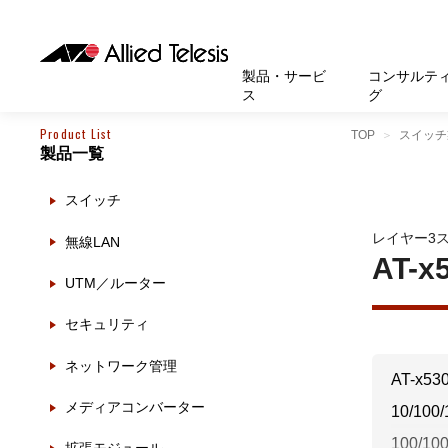
製品・サービ
コンサルテ
ス
グ
Product List
TOP
スイッチ
製品一覧
製品
お知
無線LA
SASEソ
お知ら
医療・
基本情
新卒採
製品・サービス
ソリューション
セキュリティ
サポート
お客様事例
お知らせ・イベント
会社概要
採用情報
スイッチ
帯域強
セキュリテ
規約一
官公庁
沿革
スイッ
重要な
トップページへ
トップページへ
トップページへ
トップページへ
トップページへ
トップページへ
レイヤー3
無線LAN
運用管
運用支援 N
マニュ
小中高
受賞・
UTM
AT-x
UTM／ルーター
クラウ
サポー
大学
環境保
セキュ
セキュリティ
サーバ
アカデ
ネットワーク管理
データ
AT-x5
製品
メディアコンバーター
10/10
BCP対
100/1