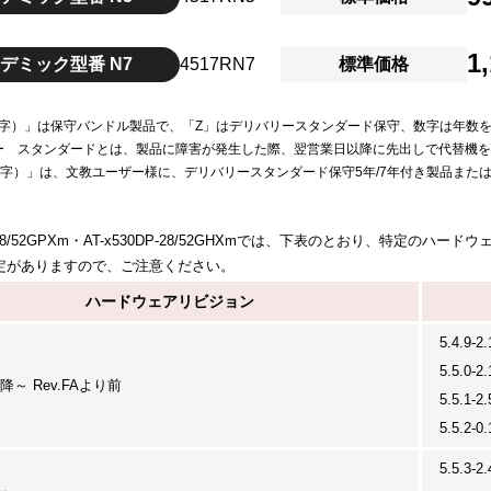
1
デミック型番 N7
4517RN7
標準価格
（数字）」は保守バンドル製品で、「Z」はデリバリースタンダード保守、数字は年数
ー スタンダードとは、製品に障害が発生した際、翌営業日以降に先出しで代替機
（数字）」は、文教ユーザー様に、デリバリースタンダード保守5年/7年付き製品また
30-28/52GPXm・AT-x530DP-28/52GHXmでは、下表のとおり、
定がありますので、ご注意ください。
ハードウェアリビジョン
5.4.9-
5.5.0-
以降～ Rev.FAより前
5.5.1-
5.5.2-
5.5.3-