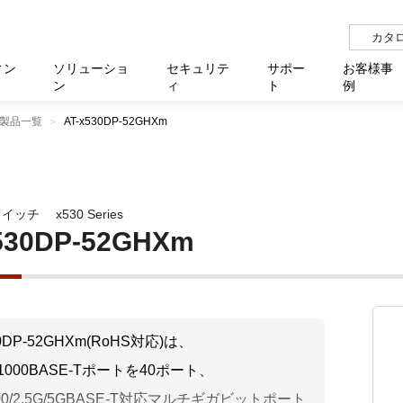
カタ
ィン
ソリューショ
セキュリテ
サポー
お客様事
ン
ィ
ト
例
製品一覧
AT-x530DP-52GHXm
らせ
サー
イベ
N
リューション Allied SecureWAN
せ
福祉
報
用
アプリケ
製造業
国内事
中途採
医療
よく
化
ィ対策・支援 Net.CyberSecurity
覧
・自治体
オフラ
企業
グルー
自治
障害
チ
お知らせ
無線LAN
セミ
導入支
スイッチ
x530 Series
クラウド
理
et.Monitor
アル・ファームウェア
等学校
認定
イベン
ダイバ
小中
オン
運用支援
／ルーター
ネットワーク管理
530DP-52GHXm
Platfor
ド管理
ト対象バージョン一覧
全活動
マルチ
大学
業務代行
リティ
メディアコンバーター
ー仮想化
製造
製品保
ミック製品
パートナー製品
センター
企業
統合管
30DP-52GHXm(RoHS対応)は、
を探す
0/1000BASE-Tポートを40ポート、
策
教育・
000/2.5G/5GBASE-T対応マルチギガビットポート