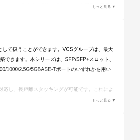
により、担当者の経験で行われていた業務を平易な
として扱うことができます。VCSグループは、最大
認識を行います。
構築できます。本シリーズは、SFP/SFP+スロット、
ト、100/1000/2.5G/5GBASE-Tポートのいずれかを用い
）、AMF Plusメンバー故障時における交換機器の
ファームウェアの一括アップグレードや設定変更、一
も対応し、長距離スタッキングが可能です。これによ
し、シンプルかつ冗長性に優れたネットワークコア
ワークの構築が可能です。
xed ModeVCStacking ライセンスが必要です。
ンバーの自動復旧にも対応します（ネイバーリカバリ