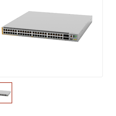
ウド型インシデントレスポンス訓練基盤 NetQuest
orm
リティ対策・支援 Net.CyberSecurity
Eソリューション Allied SecureWAN
ラインバックアップ
線 アライド光
サブスクリプション