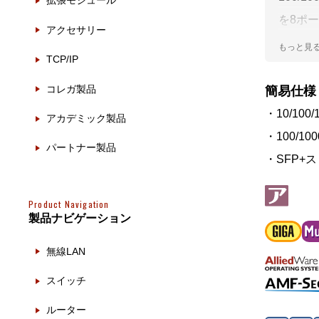
拡張モジュール
製品ナ
映像監
を8ポー
アクセサリー
PoE
その
TCP/IP
スタッカ
製品関
て10
コレガ製品
簡易仕様
す。A
・10/100/
動作検
アカデミック製品
ーラー
・100/100
他社製
パートナー製品
・SFP+ス
販売終
Product Navigation
製品ナビゲーション
無線LAN
スイッチ
ルーター