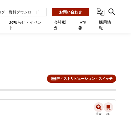
ログ・資料ダウンロード
お問い合わせ
お知らせ・イベン
会社概
IR情
採用情
ト
要
報
報
ビス
ント
ーション連携 AMF-SEC
業所一覧
用
機関向け
あるご質問 / お困りのときに
インバックアップ
プ会社一覧
体向け
発生時に必要な情報
ナー
展示会・学会
援 Net.Pro
型インシデントレスポンス訓練基盤 NetQuest
ト
ーシティ推進
高・教育委員会向け
サイトサービス契約中のお客様へ
 Net.Monitor
m
ディストリビューション・スイッチ
ステークホルダー方針
向け
 Net.Assist
業向け
守 Net.Cover
向け
理 Net.AMF
拡大
3D
研修 Net.Campus