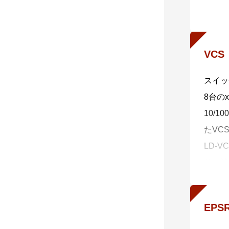
トワー
作業に
・ 一
VC
AMF
・ 自
スイッ
AMF
8台の
・ 自
10/1
AMF
たVC
自動復
LD-
括バッ
り、離
・ 非
の提供
非AM
※ 4 
さらに
EPS
ー、シ