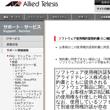
ソフトウェア使用権許諾契約書 のご
お客様がこの使用権許諾契約書に同意
FAQ・マニュアル・ファー
ムウェア／ドライバー
契約書に同意できない場合には、｢同
検索
ソフトウェアのダウンロード手順を中
製品カテゴリー一覧
・
スイッチ
・
ルーター
・
メディアコンバーター
/ WDM
・
VDSL / HomePNA
・
無線LAN
・
Voice/Video
・
HUB
・
ネットワークマネージ
メント・ソフトウェア
・
SDN/OpenFlowコント
ローラー
・
LANアダプター
・
トランシーバー
・
ソフトウェア