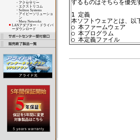
・
アクセサリー
・
エクストリコム
・
Soliton Systems
・
アイビーソリューショ
ン
・
Meru Networks
LANアダプター・ドライバ
ーダウンロード