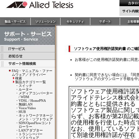
ソフトウェア使用権許諾契約書 のご
お客様がこの使用権許諾契約書に同意
FAQ・マニュアル・ファー
ムウェア／ドライバー
契約書に同意できない場合には、｢同
検索
ソフトウェアのダウンロード手順を中
製品カテゴリー一覧
・
スイッチ
・
ルーター
・
メディアコンバーター
/ WDM
・
VDSL / HomePNA
・
無線LAN
・
Voice/Video
・
HUB
・
ネットワークマネージ
メント・ソフトウェア
・
SDN/OpenFlowコント
ローラー
・
LANアダプター
・
トランシーバー
・
ソフトウェア