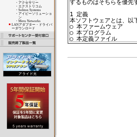
・
アクセサリー
・
エクストリコム
・
Soliton Systems
・
アイビーソリューショ
ン
・
Meru Networks
LANアダプター・ドライバ
ーダウンロード