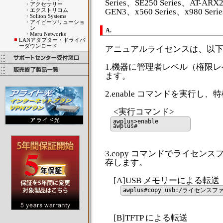
Series、SE250 Series、AT-ARX2
・
アクセサリー
・
エクストリコム
GEN3、x560 Series、x980 Serie
・
Soliton Systems
・
アイビーソリューショ
ン
A.
・
Meru Networks
LANアダプター・ドライバ
ーダウンロード
アニュアルライセンスは、以
1.機器に管理者レベル（権限レ
ます。
2.enable コマンドを実行し
<実行コマンド>
awplus>enable
awplus#
3.copy コマンドでライセンスフ
存します。
[A]USB メモリーによる転送
awplus#copy usb:/ライセンスフ
[B]TFTP による転送