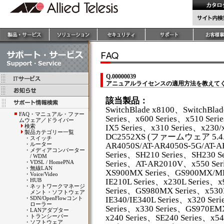
Q.00000039
アニュアルライセンスの適用方法を教えて
該当製品：
SwitchBlade x8100、SwitchBla
FAQ・マニュアル・ファー
Series、x600 Series、x510 Seri
ムウェア／ドライバー
検索
IX5 Series、x310 Series、x230/
製品カテゴリー一覧
DC2552XS (ファームウェア 5.4.4A
・
スイッチ
・
ルーター
AR4050S/AT-AR4050S-5G/AT-
・
メディアコンバーター
Series、SH210 Series、SH230 S
/ WDM
・
VDSL / HomePNA
Series、AT-AR2010V、x550 Ser
・
無線LAN
XS900MX Series、GS900MX/MP
・
Voice/Video
・
HUB
IE210L Series、x230L Series、
・
ネットワークマネージ
Series、GS980MX Series、x53
メント・ソフトウェア
・
SDN/OpenFlowコント
IE340/IE340L Series、x320 Se
ローラー
Series、x330 Series、GS970EM
・
LANアダプター
・
トランシーバー
x240 Series、SE240 Series、x54
・
ソフトウェア