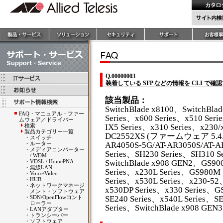
Q.00000003
装着している SFP などの情報を CLI で確
該当製品：
SwitchBlade x8100、SwitchBla
FAQ・マニュアル・ファー
Series、x600 Series、x510 Seri
ムウェア／ドライバー
検索
IX5 Series、x310 Series、x230/
製品カテゴリー一覧
DC2552XS (ファームウェア 5.4.4
・
スイッチ
・
ルーター
AR4050S-5G/AT-AR3050S/AT-
・
メディアコンバーター
Series、SH230 Series、SH310 S
/ WDM
・
VDSL / HomePNA
SwitchBlade x908 GEN2、GS9
・
無線LAN
Series、x230L Series、GS980M
・
Voice/Video
・
HUB
Series、x530L Series、x230-5
・
ネットワークマネージ
x530DP Series、x330 Series、G
メント・ソフトウェア
・
SDN/OpenFlowコント
SE240 Series、x540L Series、S
ローラー
Series、SwitchBlade x908 GEN3
・
LANアダプター
・
トランシーバー
・
ソフトウェア