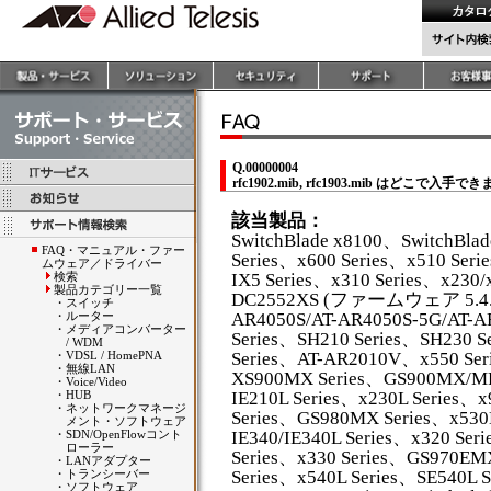
Q.00000004
rfc1902.mib, rfc1903.mib はどこで入手
該当製品：
SwitchBlade x8100、SwitchBla
FAQ・マニュアル・ファー
Series、x600 Series、x510 Seri
ムウェア／ドライバー
検索
IX5 Series、x310 Series、x230/
製品カテゴリー一覧
DC2552XS (ファームウェア 5.4.4A
・
スイッチ
・
ルーター
AR4050S/AT-AR4050S-5G/AT-
・
メディアコンバーター
Series、SH210 Series、SH230 S
/ WDM
・
VDSL / HomePNA
Series、AT-AR2010V、x550 Ser
・
無線LAN
XS900MX Series、GS900MX/MP
・
Voice/Video
・
HUB
IE210L Series、x230L Series、
・
ネットワークマネージ
Series、GS980MX Series、x53
メント・ソフトウェア
・
SDN/OpenFlowコント
IE340/IE340L Series、x320 Se
ローラー
Series、x330 Series、GS970EMX
・
LANアダプター
・
トランシーバー
Series、x540L Series、SE540L S
・
ソフトウェア