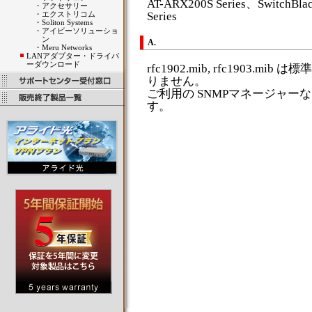
AT-ARX200S Series、SwitchBla
・
アクセサリー
・
エクストリコム
Series
・
Soliton Systems
・
アイビーソリューショ
ン
A.
・
Meru Networks
LANアダプター・ドライバ
ーダウンロード
rfc1902.mib, rfc1903.
りません。
ご利用の SNMPマネージャ
す。