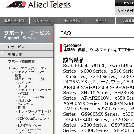
Q.00000008
本製品に保存しているファイルを TFTPサ
該当製品：
SwitchBlade x8100、SwitchBla
FAQ・マニュアル・ファー
Series、x600 Series、x510 Seri
ムウェア／ドライバー
検索
IX5 Series、x310 Series、x230/
製品カテゴリー一覧
DC2552XS (ファームウェア 5.4.4A
・
スイッチ
・
ルーター
AR4050S/AT-AR4050S-5G/AT-
・
メディアコンバーター
Series、SH210 Series、SH230 S
/ WDM
・
VDSL / HomePNA
Series、AT-AR2010V、x550 Ser
・
無線LAN
XS900MX Series、GS900MX/MP
・
Voice/Video
・
HUB
IE210L Series、x230L Series、
・
ネットワークマネージ
Series、GS980MX Series、x53
メント・ソフトウェア
・
SDN/OpenFlowコント
IE340/IE340L Series、x320 Se
ローラー
Series、x330 Series、GS970EMX
・
LANアダプター
・
トランシーバー
Series、x540L Series、SE540L S
・
ソフトウェア