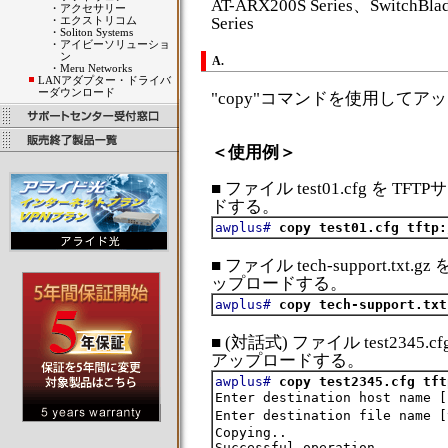
AT-ARX200S Series、SwitchBla
・
アクセサリー
・
エクストリコム
Series
・
Soliton Systems
・
アイビーソリューショ
ン
A.
・
Meru Networks
LANアダプター・ドライバ
ーダウンロード
"copy"コマンドを使用して
＜使用例＞
■ ファイル test01.cfg を TFT
ドする。
awplus#
copy test01.cfg tftp:
■ ファイル tech-support.txt.g
ップロードする。
awplus#
copy tech-support.txt
■ (対話式) ファイル test2345.cf
アップロードする。
awplus#
copy test2345.cfg tft
Enter destination host name [
Enter destination file name [
Copying..
