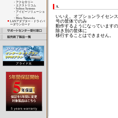
・
アクセサリー
・
エクストリコム
A.
・
Soliton Systems
・
アイビーソリューショ
ン
いいえ。オプションライセン
・
Meru Networks
号の筐体でのみ
LANアダプター・ドライバ
ーダウンロード
動作するようになっています
除き別の筐体に
移行することはできません。