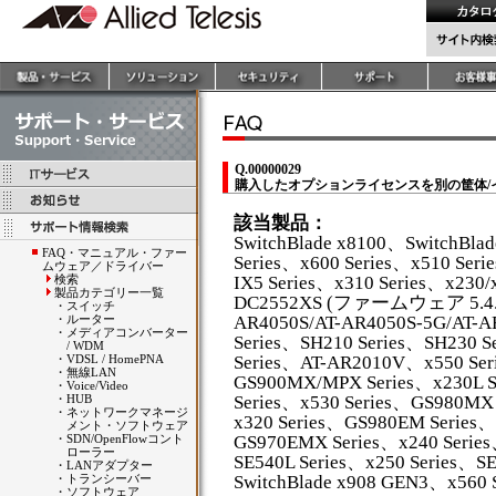
Q.00000029
購入したオプションライセンスを別の筐体/
該当製品：
SwitchBlade x8100、SwitchBla
FAQ・マニュアル・ファー
Series、x600 Series、x510 Seri
ムウェア／ドライバー
検索
IX5 Series、x310 Series、x230/
製品カテゴリー一覧
DC2552XS (ファームウェア 5.4.4A
・
スイッチ
・
ルーター
AR4050S/AT-AR4050S-5G/AT-
・
メディアコンバーター
Series、SH210 Series、SH230 S
/ WDM
・
VDSL / HomePNA
Series、AT-AR2010V、x550 Ser
・
無線LAN
GS900MX/MPX Series、x230L S
・
Voice/Video
・
HUB
Series、x530 Series、GS980MX
・
ネットワークマネージ
x320 Series、GS980EM Series、
メント・ソフトウェア
・
SDN/OpenFlowコント
GS970EMX Series、x240 Series
ローラー
SE540L Series、x250 Series、S
・
LANアダプター
・
トランシーバー
SwitchBlade x908 GEN3、x560 S
・
ソフトウェア