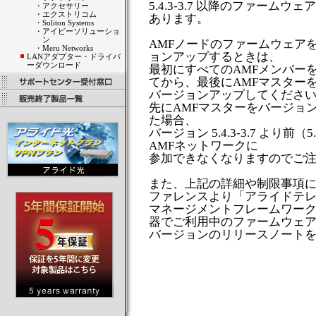
5.4.3-3.7 以降のファー
・
アクセサリー
・
エクストリコム
あります。
・
Soliton Systems
・
アイビーソリューショ
ン
AMFノードのファームウェアを 5.
・
Meru Networks
ョンアップするときは、
LANアダプター・ドライバ
ーダウンロード
最初にすべてのAMFメンバーを 
てから、最後にAMFマスター
バージョンアップしてくださ
先にAMFマスターをバージョン 
た場合、
バージョン 5.4.3-3.7 より前（
AMFネットワークに
参加できなくなりますのでご
また、上記の詳細や制限事項
ファレンスより「アライドテ
マネージメントフレームワーク（
器でご利用中のファームウェ
バージョンのリリースノート