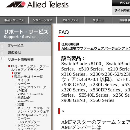
Q.00000020
AMF環境でファームウェアバージョンアッ
該当製品：
SwitchBlade x8100、SwitchBla
FAQ・マニュアル・ファー
Series、x510 Series、x210 Seri
ムウェア／ドライバー
検索
x310 Series、x230/x230-52/x
製品カテゴリー一覧
ウェア 5.4.4A-0.1 以降)、x510L S
・
スイッチ
・
ルーター
x908 GEN2、x230L Series、x53
・
メディアコンバーター
x320 Series、x530DP Series、x3
/ WDM
・
VDSL / HomePNA
Series、SE540L Series、x250 Se
・
無線LAN
x908 GEN3、x560 Series
・
Voice/Video
・
HUB
・
ネットワークマネージ
A.
メント・ソフトウェア
・
SDN/OpenFlowコント
ローラー
AMFマスターのファームウェアバ
・
LANアダプター
・
トランシーバー
AMFメンバーには
・
ソフトウェア