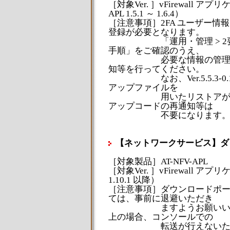
［対象Ver. ］vFirewall アプリケーシ
APL 1.5.1 ～ 1.6.4）
［注意事項］2FA ユーザー
登録が必要となります。
「運用・管理 > 2要素認
手順」をご確認のうえ、
必要な情報の管理や再登
知等を行ってください。
なお、Ver.5.5.3-0.1（AT
アップファイルを
用いたリストアが可能で
アップコードの再通知等は
不要になります
【ネットワークサービス】ダ
［対象製品］AT-NFV-APL
［対象Ver. ］vFirewall アプリケ
1.10.1 以降）
［注意事項］ダウンロードポ
ては、事前に退避いただき
ますようお願いいたします
上の場合、コンソールでの
転送が行えないため、障