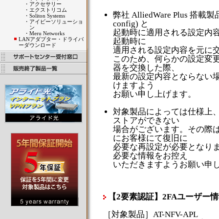
・
アクセサリー
・
エクストリコム
弊社 AlliedWare Plus 
・
Soliton Systems
・
アイビーソリューショ
config) と
ン
起動時に適用される設定内容 (st
・
Meru Networks
LANアダプター・ドライバ
起動時に
ーダウンロード
適用される設定内容を元に
このため、何らかの設定変
器を交換した際、
最新の設定内容とならない
けますよう
お願い申し上げます。
対象製品によっては仕様上
ストアができない
場合がございます。その際
にお客様にて復旧に
必要な再設定が必要となり
必要な情報をお控え
いただきますようお願い申
【2要素認証】2FAユーザー
［対象製品］AT-NFV-APL