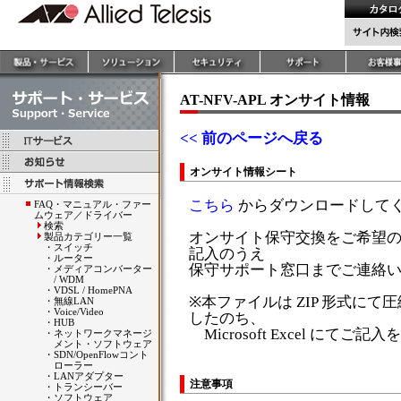
AT-NFV-APL オンサイト情報
<< 前のページへ戻る
オンサイト情報シート
こちら
からダウンロードして
FAQ・マニュアル・ファー
ムウェア／ドライバー
検索
オンサイト保守交換をご希望
製品カテゴリー一覧
・
スイッチ
記入のうえ
・
ルーター
保守サポート窓口までご連絡
・
メディアコンバーター
/ WDM
・
VDSL / HomePNA
※本ファイルは ZIP 形式に
・
無線LAN
・
Voice/Video
したのち、
・
HUB
Microsoft Excel にて
・
ネットワークマネージ
メント・ソフトウェア
・
SDN/OpenFlowコント
ローラー
・
LANアダプター
注意事項
・
トランシーバー
・
ソフトウェア