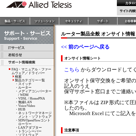
ルーター製品全般 オンサイト情報
<< 前のページへ戻る
オンサイト情報シート
こちら
からダウンロードして
FAQ・マニュアル・ファー
ムウェア／ドライバー
検索
オンサイト保守交換をご希望
製品カテゴリー一覧
・
スイッチ
記入のうえ
・
ルーター
保守サポート窓口までご連絡
・
メディアコンバーター
/ WDM
・
VDSL / HomePNA
※本ファイルは ZIP 形式に
・
無線LAN
・
Voice/Video
したのち、
・
HUB
Microsoft Excel にて
・
ネットワークマネージ
メント・ソフトウェア
・
SDN/OpenFlowコント
ローラー
・
LANアダプター
注意事項
・
トランシーバー
・
ソフトウェア