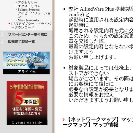
・
アクセサリー
・
エクストリコム
弊社 AlliedWare Plus 
・
Soliton Systems
・
アイビーソリューショ
config) と
ン
起動時に適用される設定内容 (st
・
Meru Networks
LANアダプター・ドライバ
起動時に
ーダウンロード
適用される設定内容を元に
このため、何らかの設定変
器を交換した際、
最新の設定内容とならない
けますよう
お願い申し上げます。
対象製品によっては仕様上
ストアができない
場合がございます。その際
にお客様にて復旧に
必要な再設定が必要となり
必要な情報をお控え
いただきますようお願い申
【ネットワークマップ】マップ情報･【
ークマップ】マップ情報