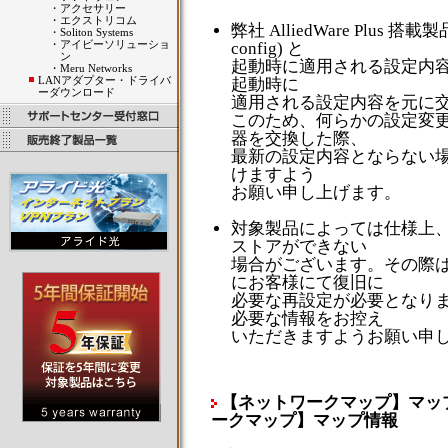
・
アクセサリー
・
エクストリコム
弊社 AlliedWare Plus 
・
Soliton Systems
・
アイビーソリューショ
config) と
ン
起動時に適用される設定内容 (st
・
Meru Networks
LANアダプター・ドライバ
起動時に
ーダウンロード
適用される設定内容を元に
このため、何らかの設定変
器を交換した際、
最新の設定内容とならない
けますよう
お願い申し上げます。
対象製品によっては仕様上
ストアができない
場合がございます。その際
にお客様にて復旧に
必要な再設定が必要となり
必要な情報をお控え
いただきますようお願い申
【ネットワークマップ】マップ情報･【
ークマップ】マップ情報