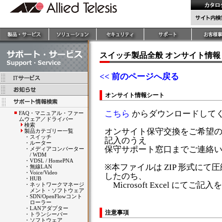
スイッチ製品全般 オンサイト情報
<< 前のページへ戻る
オンサイト情報シート
こちら
からダウンロードして
FAQ・マニュアル・ファー
ムウェア／ドライバー
検索
オンサイト保守交換をご希望
製品カテゴリー一覧
・
スイッチ
記入のうえ
・
ルーター
保守サポート窓口までご連絡
・
メディアコンバーター
/ WDM
・
VDSL / HomePNA
※本ファイルは ZIP 形式に
・
無線LAN
・
Voice/Video
したのち、
・
HUB
Microsoft Excel にて
・
ネットワークマネージ
メント・ソフトウェア
・
SDN/OpenFlowコント
ローラー
・
LANアダプター
注意事項
・
トランシーバー
・
ソフトウェア