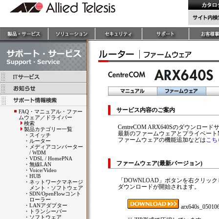
サービス内容のご案内
FAQ・マニュアル・ファー
ムウェア／ドライバー
検索
CentreCOM ARX640Sのダウンロ
製品カテゴリー一覧
最新のファームウェアとプライベート
・
スイッチ
ファームウェアの機能追加などは
こち
・
ルーター
・
メディアコンバーター
/ WDM
・
VDSL / HomePNA
ファームウェア(最新バージョン)
・
無線LAN
・
Voice/Video
・
HUB
「DOWNLOAD」ボタンを右クリッ
・
ネットワークマネージ
ダウンロードが開始されます。
メント・ソフトウェア
・
SDN/OpenFlowコント
ローラー
・
LANアダプター
arx640s_050106B
・
トランシーバー
・
ソフトウェア