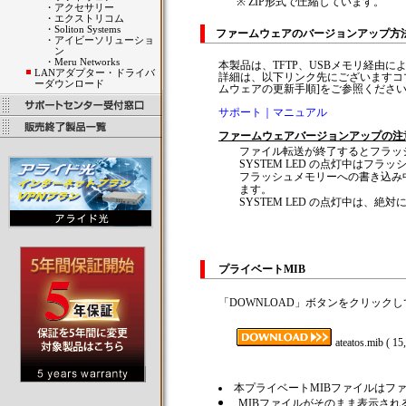
※ ZIP形式で圧縮しています。
・
アクセサリー
・
エクストリコム
・
Soliton Systems
ファームウェアのバージョンアップ
・
アイビーソリューショ
ン
・
Meru Networks
本製品は、TFTP、USBメモリ経由
LANアダプター・ドライバ
詳細は、以下リンク先にございますコマン
ーダウンロード
ムウェアの更新手順]をご参照くださ
サポート｜マニュアル
ファームウェアバージョンアップの注
ファイル転送が終了するとフラッ
SYSTEM LED の点灯中はフ
フラッシュメモリーへの書き込み
ます。
SYSTEM LED の点灯中は、
プライベートMIB
「DOWNLOAD」ボタンをクリック
ateatos.mib ( 15
本プライベートMIBファイルはファー
MIBファイルがそのまま表示さ