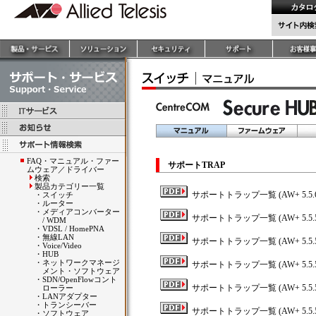
FAQ・マニュアル・ファー
サポートTRAP
ムウェア／ドライバー
検索
製品カテゴリー一覧
サポートトラップ一覧 (AW+ 5.5.6-
・
スイッチ
・
ルーター
・
メディアコンバーター
サポートトラップ一覧 (AW+ 5.5.5-
/ WDM
・
VDSL / HomePNA
・
無線LAN
サポートトラップ一覧 (AW+ 5.5.5-
・
Voice/Video
・
HUB
・
ネットワークマネージ
サポートトラップ一覧 (AW+ 5.5.5-
メント・ソフトウェア
・
SDN/OpenFlowコント
サポートトラップ一覧 (AW+ 5.5.5-
ローラー
・
LANアダプター
・
トランシーバー
サポートトラップ一覧 (AW+ 5.5.5-
・
ソフトウェア