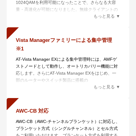
1024QAMを利用可能になったことで、さらなる大容
量・高速化が可能になりました。無線クライアントの
収容台数に応じて、AT-TQ6702 GEN2もしくはAT-
TQ6602 GEN2をご利用いただけます。
・ 低遅延の実現
MU-MIMOに対応したことで同時に複数のクライアン
Vista Managerファミリーによる集中管理
トにデータの送信を行うことができるようになり、従
※1
来規格と比べて低遅延での通信が可能になりました。
・ 無線クライアントの収容数増大
AT-Vista Manager EXによる集中管理時には、AMFゲ
OFDMAに対応し、従来のOFDMと比べて機器の通信
ストノードとして動作し、オートリカバリー機能に対
の順番待ちが発生しない同時通信を実現しました。こ
応します。さらにAT-Vista Manager EXをはじめ、一
れにより低遅延での通信が可能となります。
部のルーターやスイッチ製品に搭載の
AWC（Autonomous Wave Control）に対応しており、
管理対象の無線APを周囲の電波状態、チャンネルを考
慮し、最適化することで、無線LANの運用コストを低
減します。
AWC-CB 対応
また、設置エリアごとにマップを作成して監視するな
AWC-CB（AWC-チャンネルブランケット）に対応し、
どの機能を備えるほか、共通の設定情報をテンプレー
ブランケット方式（シングルチャンネル）とセル方式
ト化して複数の無線APに適用できるため、導入や運用
をご利用いただけます。ブランケット方式を利用する
時の変更にかかる工数を削減できます。