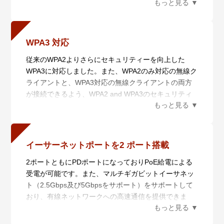
ズ、スイッチやルーターに内蔵されたLANに特化した
ネットワーク管理に対応したVista Managerminiに対
応。ご利用規模や環境に合わせた最適なネットワーク
管理を実現することが可能です。
WPA3 対応
従来のWPA2よりさらにセキュリティーを向上した
WPA3に対応しました。また、WPA2のみ対応の無線ク
ライアントと、WPA3対応の無線クライアントの両方
が接続できるよう、WPA2 and WPA3のセキュリティ
ー方式に対応しています。※3
※3 本セキュリティー設定はWPAパーソナルとWPAエ
ンタープライズにてご利用いただけます。
イーサーネットポートを2 ポート搭載
2ポートともにPDポートになっておりPoE給電による
受電が可能です。また、マルチギガビットイーサネッ
ト（2.5Gbps及び5Gbpsをサポート）をサポートして
おり、有線ネットワークへの高速通信を提供できま
す。