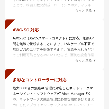
ことで、構築工数の削減、ローミングやスティッキー
※1 AT-TQ6702 GEN2はAT-Vista Manager EXバージ
端末問題の解消を実現し、移動端末に最適な無線環境
ョン3.8.0以降、AT-TQ6602 GEN2はAT-Vista
を提供します。チャンネルブランケットは、2.4G帯と
Manager EXバージョン3.9.0以降が必要です。
5G帯それぞれ7個、最大14個のブランケットを作成可
能です。また、大容量通信にはセル方式を利用するこ
AWC-SC 対応
とで、ご利用のアプリケーションに最適な無線通信を
AWC-SC（AWC-スマートコネクト）に対応。無線AP
実現します。また、AT-TQ6602 GEN2とAT-TQ6702
間を無線で接続することにより、LANケーブル不要で
GEN2は、AWC-CBを組み合わせることができ、柔軟
無線LANのエリアを拡張できます。電源を入れるだけ
な無線LAN環境をご提供します。
でご利用可能となるAWC-SCならば、面倒な設定作業
も不要です。さらに冗長性にも優れており、予期せぬ
障害発生時にも無線環境を維持することができます。
AT-TQ6702 GEN2・AT-TQ6602 GEN2は、AWC-SC環
境でのすべてのご利用方法に対応しています。
多彩なコントローラーに対応
最大3000台の無線AP管理に対応したネットワークマ
ネージメント・ソフトウェアAT-Vista Manager EX
や、ネットワークの統合管理に必要な機能をひとまと
めにしたアプライアンスボックスAT-VST-APLシリー