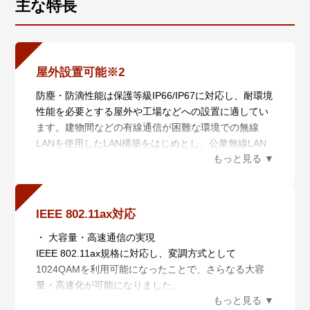
主な特長
屋外設置可能※2
防塵・防滴性能は保護等級IP66/IP67に対応し、耐環境
性能を必要とする屋外や工場などへの設置に適してい
ます。建物間などの有線通信が困難な環境での無線
LANを使用したLAN構築をはじめとし、公衆無線LAN
サービスエリア、イベント会場などの簡易的なWi-Fiス
ポットサービスの構築にも最適です。
※2 W52/W53のチャンネルは屋外使用禁止
IEEE 802.11ax対応
・ 大容量・高速通信の実現
IEEE 802.11ax規格に対応し、変調方式として
1024QAMを利用可能になったことで、さらなる大容
量・高速化が可能になりました。
・ 低遅延の実現