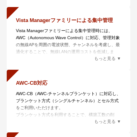
MU-MIMOに対応したことで同時に複数のクライアン
トにデータの送信を行うことができるようになり、従
来規格と比べて低遅延での通信が可能になりました。
Vista Managerファミリーによる集中管理
・ 無線クライアントの収容数増大
Vista Managerファミリーによる集中管理時には、
OFDMAに対応し、従来のOFDMと比べて機器の通信
AWC（Autonomous Wave Control）に対応、管理対象
の順番待ちが発生しない同時通信を実現しました。こ
の無線APを周囲の電波状態、チャンネルを考慮し、最
れにより低遅延での通信が可能となります。
適化することで、無線LANの運用コストを低減しま
す。 また、設置エリアごとにマップを作成して監視す
るなどの機能を備えるほか、共通の設定情報をテンプ
レート化して複数の無線APに適用できるため、導入や
運用時の変更にかかる工数を削減できます。
AWC-CB対応
AWC-CB（AWC-チャンネルブランケット）に対応し、
ブランケット方式（シングルチャンネル）とセル方式
をご利用いただけます。
ブランケット方式を利用することで、構築工数の削
減、ローミングやスティッキー端末問題の解消を実現
し、移動端末に最適な無線環境を提供します。また、
大容量通信にはセル方式を利用することで、ご利用の