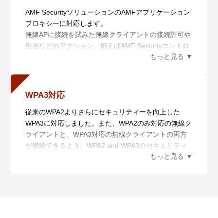
可能です。本製品を利用することで、公共施設やイベ
AMF SecurityソリューションのAMFアプリケーション
ント会場などでのOpenRoamingに対応したWi-Fiネッ
プロキシーに対応します。
トワークを提供することができます。
無線APに接続を試みた無線クライアントの接続許可や
拒否などのアクション、例えばAMF Securityコントロ
ーラーが連携しているファイアウォールが検知した被
疑情報をもとに、該当する被疑端末の通信の拒否や
VLAN変更による隔離といったアクションが行えま
す。これによりネットワーク内での二次感染などを防
WPA3対応
ぐことができる、よりセキュアな無線環境を提供しま
従来のWPA2よりさらにセキュリティーを向上した
す。
WPA3に対応しました。また、WPA2のみ対応の無線ク
ライアントと、WPA3対応の無線クライアントの両方
※4 AMF Securityコントローラー、およびAT-Vista
が接続できるよう、WPA2 and WPA3のセキュリティ
Manager EXの無線LANコントローラーが必要となり
ー方式に対応しています。※5
ます。
※5 本セキュリティー設定はWPAパーソナルとWPAエ
ンタープライズにてご利用いただけます。