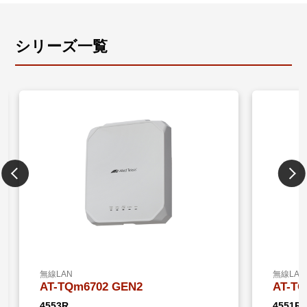
シリーズ一覧
無線LAN
無線LAN
AT-TQm6702 GEN2
AT-TQ
4553R
4551R