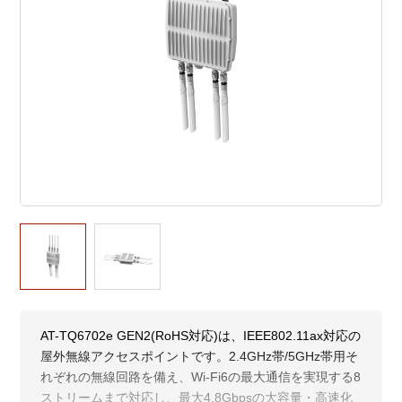
AT-TQ6702e GEN2(RoHS対応)は、IEEE802.11ax対応の
屋外無線アクセスポイントです。2.4GHz帯/5GHz帯用そ
れぞれの無線回路を備え、Wi-Fi6の最大通信を実現する8
ストリームまで対応し、最大4.8Gbpsの大容量・高速化