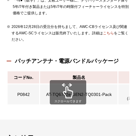
「-N●（数字）」は、文教ユーザー様に、デリバリースタンダード保守
5年/7年付き製品または5年/7年の時限付フィーチャーライセンスを特別
価格でご提供します。
2026年12月28日の受注分を持ちまして、AWC-CBライセンス及び関連
するAWC-SCライセンスは販売終了いたします。詳細は
こちら
をご覧く
ださい。
パッチアンテナ・電源バンドルパッケージ
コードNo.
製品名
P0842
AT-TQ6702e GEN2-TQ0301-Pack
（税込
スクロールできます