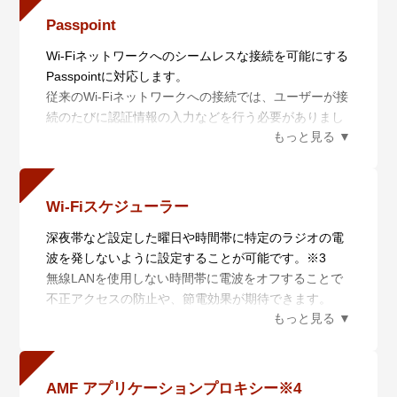
アプリケーションに最適な無線通信を実現します。
Passpoint
Wi-Fiネットワークへのシームレスな接続を可能にする
Passpointに対応します。
従来のWi-Fiネットワークへの接続では、ユーザーが接
続のたびに認証情報の入力などを行う必要がありまし
たが、Passpointに対応する無線APと無線クライアン
トを使用することにより、Wi-Fiネットワークごとにサ
インアップを行うといった煩雑な作業なしに自動での
サインアップやローミングを行うことができ、また、
Wi-Fiスケジューラー
セキュリティーレベルの高い柔軟なWi-Fiネットワーク
深夜帯など設定した曜日や時間帯に特定のラジオの電
を提供することが可能です。
波を発しないように設定することが可能です。※3
TM
また、本製品はOpenRoaming
にも対応します。
無線LANを使用しない時間帯に電波をオフすることで
OpenRoamingは、 国 際 的 なWi-Fi相 互 接 続 基 盤
不正アクセスの防止や、節電効果が期待できます。
で、OpenRoamingに対応したWi-Fiネットワークで
は、端末にアプリケーションをインストールすること
※3 動作詳細についてはマニュアルをご参照くださ
で、自動的に対応したWi-Fiネットワークに接続でき、
い。
簡単に利用できるだけでなく、誤接続によるウイルス
感染やデータ窃取などのセキュリティーリスクも回避
AMF アプリケーションプロキシー※4