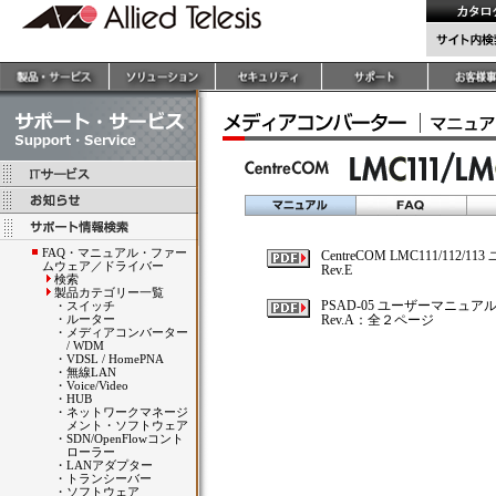
FAQ・マニュアル・ファー
CentreCOM LMC111/112
ムウェア／ドライバー
Rev.E
検索
製品カテゴリー一覧
PSAD-05 ユーザーマニュア
・
スイッチ
・
ルーター
Rev.A：全２ページ
・
メディアコンバーター
/ WDM
・
VDSL / HomePNA
・
無線LAN
・
Voice/Video
・
HUB
・
ネットワークマネージ
メント・ソフトウェア
・
SDN/OpenFlowコント
ローラー
・
LANアダプター
・
トランシーバー
・
ソフトウェア