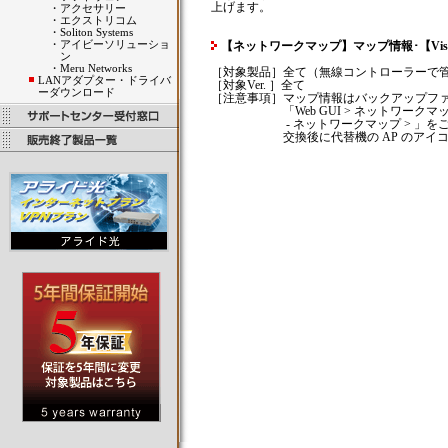
上げます。
・
アクセサリー
・
エクストリコム
・
Soliton Systems
・
アイビーソリューショ
【ネットワークマップ】マップ情報･【Vista 
ン
・
Meru Networks
［対象製品］全て（無線コントローラーで
LANアダプター・ドライバ
［対象Ver. ］全て
ーダウンロード
［注意事項］マップ情報はバックアップフ
「Web GUI > ネットワークマップ > 」もしく
- ネットワークマップ > 」をご確
交換後に代替機の AP のアイコン