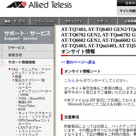
AT-TQ7403, AT-TQ6403 GEN2/TQ
AT-TQ6702 GEN2, AT-TQm6702 G
AT-TQ6602 GEN2, AT-TQm6602 G
AT-TQ5403, AT-TQm5403, AT-TQ5
オンサイト情報
<< 前のページへ戻る
FAQ・マニュアル・ファー
オンサイト情報シート
ムウェア／ドライバー
検索
製品カテゴリー一覧
こちら
からダウンロードしてください。
・
スイッチ
・
ルーター
オンサイト保守交換をご希望の際は、ダウ
・
メディアコンバーター
保守サポート窓口までご連絡いただけます
/ WDM
・
VDSL / HomePNA
※本ファイルは ZIP 形式にて圧縮してお
・
無線LAN
Microsoft Excel にてご記入をお願いいた
・
Voice/Video
・
HUB
・
ネットワークマネージ
メント・ソフトウェア
注意事項
・
SDN/OpenFlowコント
ローラー
対象製品によっては仕様上、バックアップ
・
LANアダプター
います。その際は本サービスの保守交換作
・
トランシーバー
となります。下記の機能をご利用の場合、
・
ソフトウェア