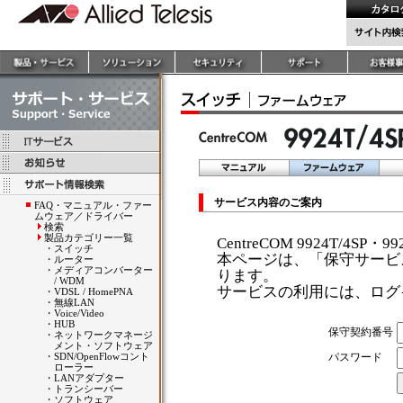
サービス内容のご案内
FAQ・マニュアル・ファー
ムウェア／ドライバー
検索
製品カテゴリー一覧
CentreCOM 9924T/4S
・
スイッチ
本ページは、「保守サービ
・
ルーター
・
メディアコンバーター
ります。
/ WDM
サービスの利用には、ログ
・
VDSL / HomePNA
・
無線LAN
・
Voice/Video
・
HUB
保守契約番号
・
ネットワークマネージ
メント・ソフトウェア
・
SDN/OpenFlowコント
パスワード
ローラー
・
LANアダプター
・
トランシーバー
・
ソフトウェア