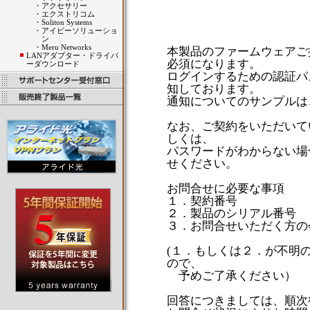
・
アクセサリー
・
エクストリコム
・
Soliton Systems
・
アイビーソリューショ
ン
・
Meru Networks
本製品のファームウェアご
LANアダプター・ドライバ
必須になります。
ーダウンロード
ログインするための認証パ
知しております。
通知についてのサンプルは
なお、ご契約をいただいて
しくは、
パスワードがわからない場合
せください。
お問合せに必要な事項
１．契約番号
２．製品のシリアル番号
３．お問合せいただく方の
(１．もしくは２．が不明
ので、
予めご了承ください）
回答につきましては、順次