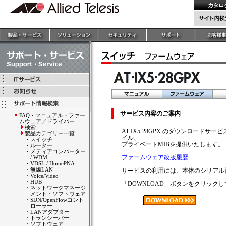
サービス内容のご案内
FAQ・マニュアル・ファー
ムウェア／ドライバー
検索
AT-IX5-28GPX のダウンロードサ
製品カテゴリー一覧
イル、
・
スイッチ
プライベートMIBを提供いたします
・
ルーター
・
メディアコンバーター
ファームウェア改版履歴
/ WDM
・
VDSL / HomePNA
・
無線LAN
サービスの利用には、本体のシリアル
・
Voice/Video
・
HUB
「DOWNLOAD」ボタンをクリック
・
ネットワークマネージ
メント・ソフトウェア
・
SDN/OpenFlowコント
ローラー
・
LANアダプター
・
トランシーバー
・
ソフトウェア