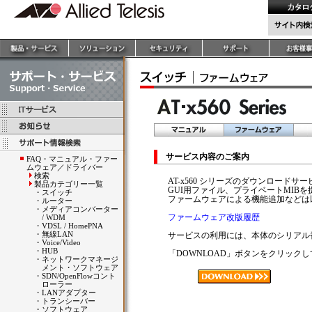
サービス内容のご案内
FAQ・マニュアル・ファー
ムウェア／ドライバー
検索
AT-x560 シリーズのダウンロード
製品カテゴリー一覧
GUI用ファイル、プライベートMIB
・
スイッチ
ファームウェアによる機能追加などは
・
ルーター
・
メディアコンバーター
ファームウェア改版履歴
/ WDM
・
VDSL / HomePNA
・
無線LAN
サービスの利用には、本体のシリアル
・
Voice/Video
・
HUB
「DOWNLOAD」ボタンをクリック
・
ネットワークマネージ
メント・ソフトウェア
・
SDN/OpenFlowコント
ローラー
・
LANアダプター
・
トランシーバー
・
ソフトウェア