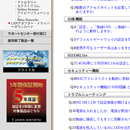
・
アクセサリー
・
エクストリコム
Q.3
複数台アクセスポイントを設置し
・
Soliton Systems
ありますか。
・
アイビーソリューショ
ン
仕様/機能
・
Meru Networks
LANアダプター・ドライバ
ーダウンロード
Q.4
「設定」→「無線LAN」→無線1～
のように動作しますか。
Q.5
デフォルトゲートウェイの設定を
Q.6
使用不可なユーザー名はあります
IEEE802.11n
Q.7
2.4GHz帯にてIEEE802.11
セキュリティー機能
Q.8
MACアドレスリストを動的に登
Q.9
セキュリティー機能の SSID隠蔽
トラブルシューティング
Q.10
192.168.1.230 で設定画面が開
Q.11
電源を入れましたが、電波が受信
Q.12
無線に接続してもすぐに切断され
Q.13
電源を投入しているのにLEDが点