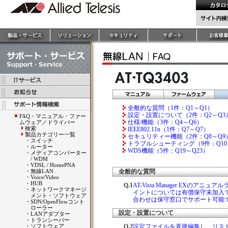
全般的な質問（1件：Q1～Q1）
設定・設置について（2件：Q2～Q3
FAQ・マニュアル・ファー
仕様/機能（3件：Q4～Q6）
ムウェア／ドライバー
検索
IEEE802.11n（1件：Q7～Q7）
製品カテゴリー一覧
セキュリティー機能（2件：Q8～Q9
・
スイッチ
トラブルシューティング（9件：Q10
・
ルーター
WDS機能（5件：Q19～Q23）
・
メディアコンバーター
/ WDM
・
VDSL / HomePNA
・
無線LAN
全般的な質問
・
Voice/Video
・
HUB
Q.1
AT-Vista Manager EX
・
ネットワークマネージ
イントについては有償保守未加入
メント・ソフトウェア
合わせは保守窓口でサポート可能
・
SDN/OpenFlowコント
ローラー
設定・設置について
・
LANアダプター
・
トランシーバー
・
ソフトウェア
Q.2
設定ファイルを直接編集し、リス