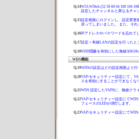
Q.14
W53,W56ch (52 56 60 64 100 104
設定したチャンネルと異なるチャ
Q.15
設定画面にログインし、設定変更後
戻ってしまいました。 また、そ
Q.16
IPアドレスやパスワードを忘れて
Q.17
設定＞有線LANの設定を行った
Q.18
SSID隠蔽を有効にした無線3(6G
WDS機能
Q.19
WDSの設定はどの設定画面より行
Q.20
VAP/セキュリティー設定にて、VA
スを有効にすることができなくな
Q.21
WDS 設定したVAP0に、無線ク
Q.22
VAP/セキュリティー設定にてW
フェースのLEDが消灯します。
Q.23
VAP/セキュリティー設定にてW