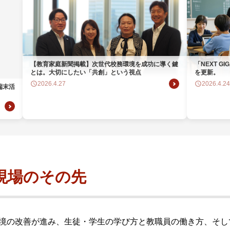
ビゲーション
視
システム構成アシスト
クラ
Platf
セキュ
他
SAS
連資料・証明書など
【教育家庭新聞掲載】次世代校務環境を成功に導く鍵
「NEXT 
とは。大切にしたい「共創」という視点
を更新。
オフ
証
2026.4.27
2026.4.24
端末活
光回
品・サービス連携 企業一覧
製品
了予定製品／販売終了製品
育現場のその先
T環境の改善が進み、生徒・学生の学び方と教職員の働き方、そ