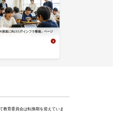
ウド型インシデントレスポンス訓練基盤 NetQuest
orm
リティ対策・支援 Net.CyberSecurity
Eソリューション Allied SecureWAN
GIGA推進に向けたITインフラ整備」ページ
ラインバックアップ
線 アライド光
サブスクリプション
して教育委員会は転換期を迎えていま