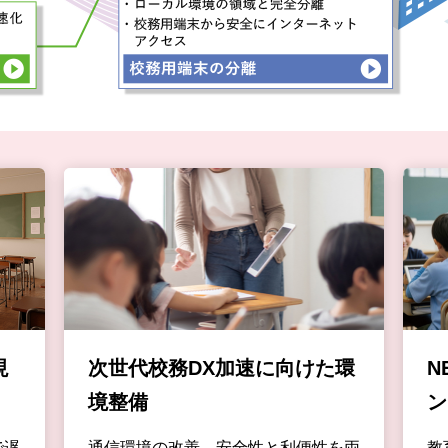
現
次世代校務DX加速に向けた環
N
境整備
ン
で遅
通信環境の改善、安全性と利便性を両
教