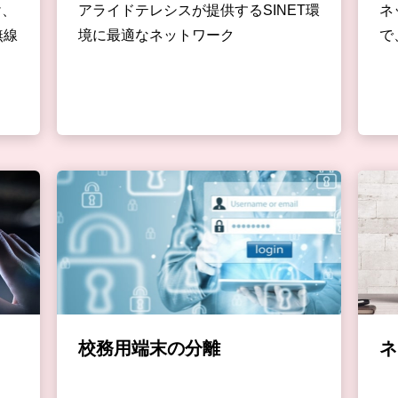
け、
アライドテレシスが提供するSINET環
ネ
無線
境に最適なネットワーク
で
校務用端末の分離
ネ