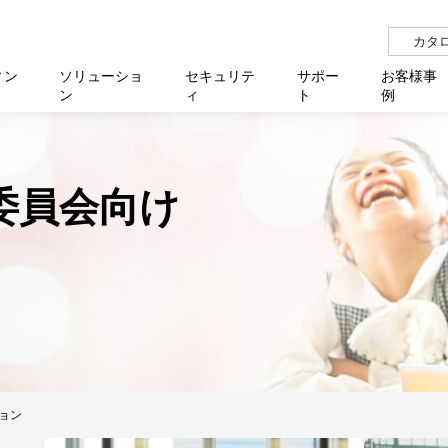
カタ
ィン
ソリューショ
セキュリテ
サポー
お客様事
ン
ィ
ト
例
らせ
サー
イベ
N
リューション Allied SecureWAN
せ
福祉
報
用
アプリケ
製造業
国内事
中途採
医療
よく
委員会向け
化
ィ対策・支援 Net.CyberSecurity
覧
・自治体
オフラ
企業
グルー
自治
障害
チ
お知らせ
無線LAN
セミ
導入支
クラウド
理
et.Monitor
アル・ファームウェア
等学校
認定
イベン
ダイバ
小中
オン
運用支援
／ルーター
ネットワーク管理
Platfor
ド管理
ト対象バージョン一覧
全活動
マルチ
大学
業務代行
リティ
メディアコンバーター
ー仮想化
製造
製品保
ミック製品
パートナー製品
センター
企業
統合管
を探す
策
教育・
ョン