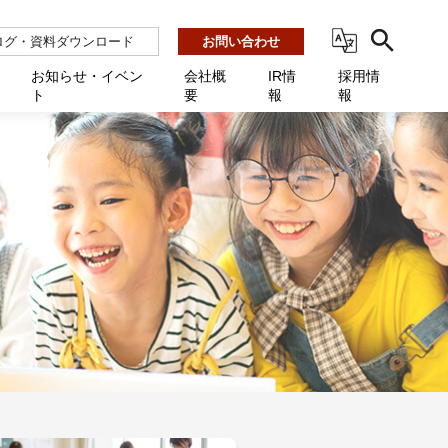
ログ・資料ダウンロード
お問い合わせ
お知らせ・イベン
会社概
IR情
採用情
ト
要
報
報
ビス
ント
ーション連携 AMF-SEC
業所一覧
用
機関向け
あるご質問 / お困りのときに
インバックアップ
プ会社一覧
体向け
発生時に必要な情報
ナー
展示会・学会
援 Net.Pro
型インシデントレスポンス訓練基盤 NetQuest
ト
ーシティ推進
高・教育委員会向け
サイトサービス契約中のお客様へ
 Net.Monitor
m
ステークホルダー方針
向け
 Net.Assist
業向け
守 Net.Cover
向け
理 Net.AMF
研修 Net.Campus