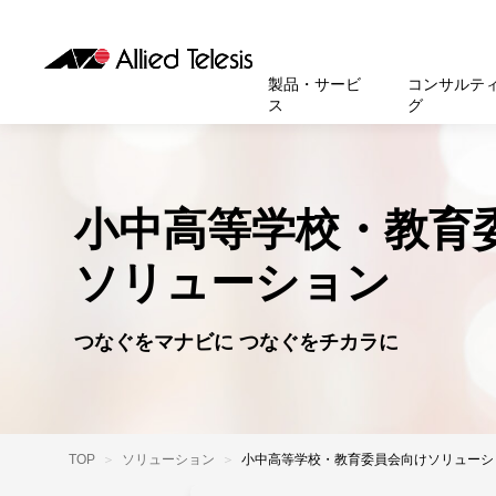
製品・サービ
コンサルテ
ス
グ
製品
お知
無線LA
SASEソ
お知ら
医療・
基本情
新卒採
製品・サービス
ソリューション
セキュリティ
サポート
お客様事例
お知らせ・イベント
会社概要
採用情報
小中高等学校・教育
帯域強
セキュリテ
規約一
官公庁
沿革
スイッ
重要な
トップページへ
トップページへ
トップページへ
トップページへ
トップページへ
トップページへ
ソリューション
運用管
運用支援 N
マニュ
小中高
受賞・
UTM
クラウ
サポー
大学
環境保
セキュ
つなぐをマナビに つなぐをチカラに
サーバ
アカデ
データ
製品
BCP対
TOP
ソリューション
小中高等学校・教育委員会向けソリューシ