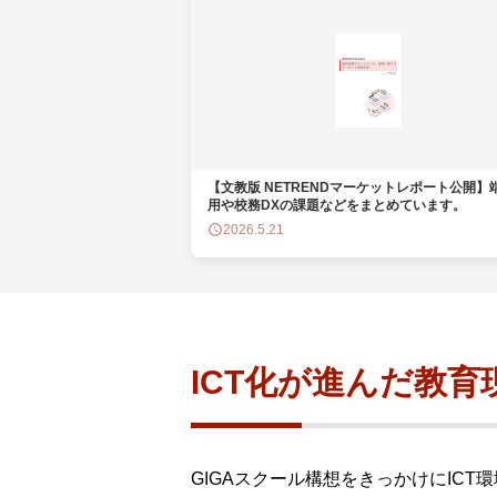
製品ナ
映像監
その
製品関
動作検
【文教版 NETRENDマーケットレポート公開】
用や校務DXの課題などをまとめています。
他社製
2026.5.21
販売終
ICT化が進んだ教
GIGAスクール構想をきっかけにIC