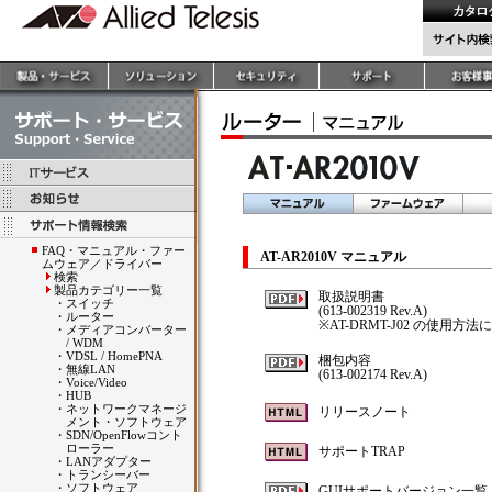
FAQ・マニュアル・ファー
AT-AR2010V マニュアル
ムウェア／ドライバー
検索
製品カテゴリー一覧
取扱説明書
・
スイッチ
(613-002319 Rev.A)
・
ルーター
※AT-DRMT-J02 の使
・
メディアコンバーター
/ WDM
・
VDSL / HomePNA
梱包内容
・
無線LAN
(613-002174 Rev.A)
・
Voice/Video
・
HUB
・
ネットワークマネージ
リリースノート
メント・ソフトウェア
・
SDN/OpenFlowコント
ローラー
サポートTRAP
・
LANアダプター
・
トランシーバー
・
ソフトウェア
GUIサポートバージョン一覧