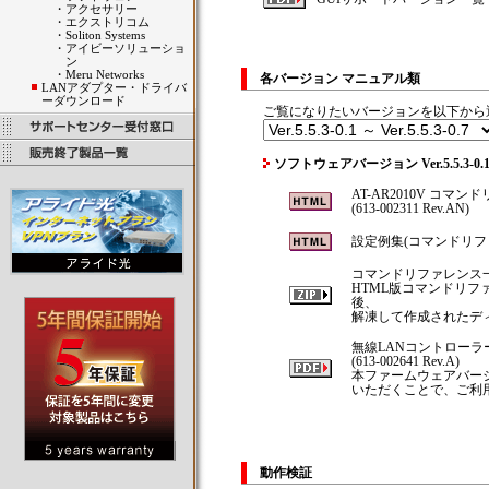
・
アクセサリー
・
エクストリコム
・
Soliton Systems
・
アイビーソリューショ
ン
・
Meru Networks
各バージョン マニュアル類
LANアダプター・ドライバ
ーダウンロード
ご覧になりたいバージョンを以下から
ソフトウェアバージョン Ver.5.5.3-0.1 
AT-AR2010V コマンド
(613-002311 Rev.AN)
設定例集(コマンドリフ
コマンドリファレンス
HTML版コマンドリ
後、
解凍して作成されたディレ
無線LANコントローラ
(613-002641 Rev.A)
本ファームウェアバージ
いただくことで、ご利
動作検証