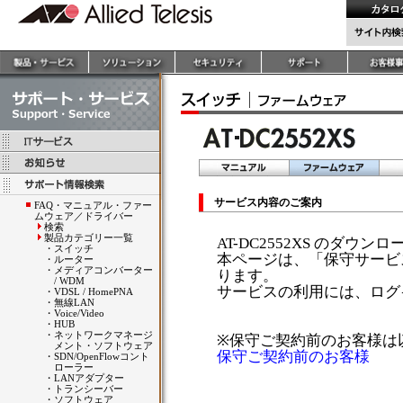
サービス内容のご案内
FAQ・マニュアル・ファー
ムウェア／ドライバー
検索
製品カテゴリー一覧
AT-DC2552XS のダウ
・
スイッチ
本ページは、「保守サービ
・
ルーター
・
メディアコンバーター
ります。
/ WDM
サービスの利用には、ログ
・
VDSL / HomePNA
・
無線LAN
・
Voice/Video
・
HUB
・
ネットワークマネージ
※保守ご契約前のお客様は
メント・ソフトウェア
保守ご契約前のお客様
・
SDN/OpenFlowコント
ローラー
・
LANアダプター
・
トランシーバー
・
ソフトウェア