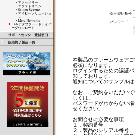
・
アクセサリー
・
エクストリコム
・
Soliton Systems
・
アイビーソリューショ
保守契約番号
ン
・
Meru Networks
パスワード
LANアダプター・ドライバ
ーダウンロード
本製品のファームウェアご
必須になります。
ログインするための認証パ
知しております。
通知についてのサンプルは
なお、ご契約をいただいて
しくは、
パスワードがわからない場合
せください。
お問合せに必要な事項
１．契約番号
２．製品のシリアル番号