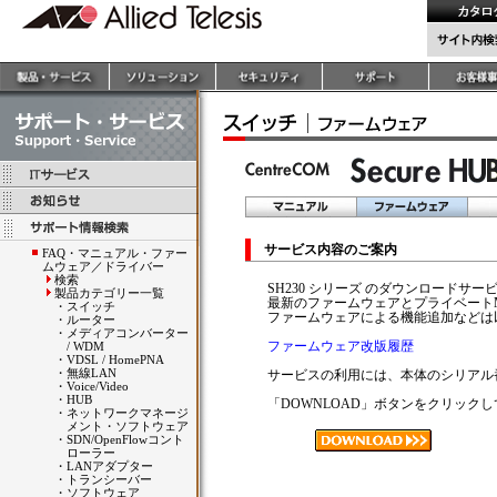
サービス内容のご案内
FAQ・マニュアル・ファー
ムウェア／ドライバー
検索
SH230 シリーズ のダウンロードサー
製品カテゴリー一覧
最新のファームウェアとプライベート
・
スイッチ
ファームウェアによる機能追加などは
・
ルーター
・
メディアコンバーター
ファームウェア改版履歴
/ WDM
・
VDSL / HomePNA
・
無線LAN
サービスの利用には、本体のシリアル
・
Voice/Video
・
HUB
「DOWNLOAD」ボタンをクリック
・
ネットワークマネージ
メント・ソフトウェア
・
SDN/OpenFlowコント
ローラー
・
LANアダプター
・
トランシーバー
・
ソフトウェア