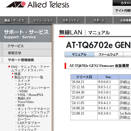
AT-TQ6702e GEN2 Firmware 改版履
FAQ・マニュアル・ファー
ムウェア／ドライバー
検索
リリース日
Ver.
製品カテゴリー一覧
・
スイッチ
'26.04.21
9.0.6-0.1
詳細は
・
ルーター
'25.12.10
9.0.5-1.1
詳細は
・
メディアコンバーター
/ WDM
'25.04.30
9.0.5-0.1
詳細は
・
VDSL / HomePNA
'25.01.07
9.0.4-3.1
詳細は
・
無線LAN
・
Voice/Video
'24.11.05
9.0.4-2.1
詳細は
・
HUB
'24.08.26
9.0.4-1.1
詳細は
・
ネットワークマネージ
メント・ソフトウェア
'23.08.31
9.0.3-0.1
1st.Rele
・
SDN/OpenFlowコント
詳細は
ローラー
・
LANアダプター
・
トランシーバー
・
ソフトウェア