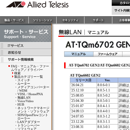
AT-TQm6702 GEN2/AT-TQm6602 GE
FAQ・マニュアル・ファー
ムウェア／ドライバー
検索
AT-TQm6602 GEN2
製品カテゴリー一覧
・
スイッチ
リリース日
Ver.
・
ルーター
'26.04.21
8.0.6-0.1
詳細は
・
メディアコンバーター
'25.12.10
8.0.5-1.1
詳細は
/ WDM
・
VDSL / HomePNA
'25.08.05
8.0.5-0.2
詳細は
・
無線LAN
'25.04.30
8.0.5-0.1
詳細は
・
Voice/Video
・
HUB
'25.01.07
8.0.4-1.1
詳細は
・
ネットワークマネージ
'24.09.13
8.0.4-0.1
詳細は
メント・ソフトウェア
・
SDN/OpenFlowコント
'24.07.05
8.0.3-1.2
詳細は
ローラー
'23.12.26
8.0.3-1.1
詳細は
・
LANアダプター
・
トランシーバー
'23.08.31
8.0.3-0.1
詳細は
・
ソフトウェア