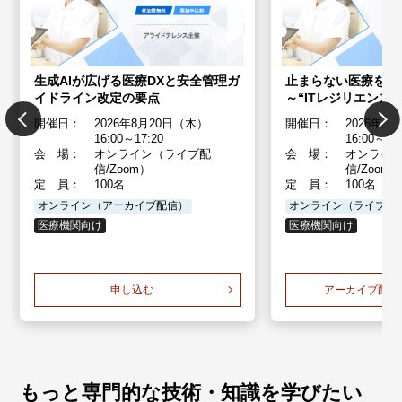
生成AIが広げる医療DXと安全管理ガ
止まらない医療を実
イドライン改定の要点
～“ITレジリエンス
開催日：
2026年8月20日（木）
開催日：
2026年3
16:00～17:20
16:00～17
会 場：
オンライン（ライブ配
会 場：
オンライ
信/Zoom）
信/Zoom
定 員：
100名
定 員：
100名
オンライン（アーカイブ配信）
オンライン（ライブ配
医療機関向け
医療機関向け
申し込む
アーカイブ配信
もっと専門的な技術・知識を学びたい