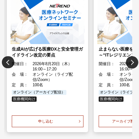
生成AIが広げる医療DXと安全管理ガ
止まらない医療を実
イドライン改定の要点
～“ITレジリエンス
開催日：
2026年8月20日（木）
開催日：
2026年3
16:00～17:20
16:00～17
会 場：
オンライン（ライブ配
会 場：
オンライ
信/Zoom）
信/Zoom
定 員：
100名
定 員：
100名
オンライン（アーカイブ配信）
オンライン（ライブ配
医療機関向け
医療機関向け
申し込む
アーカイブ配信