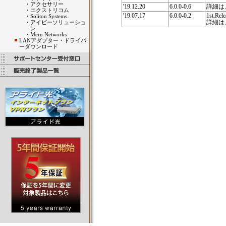
・
アクセサリー
'19.12.20
6.0.0-0.6
詳細は
・
エクストリコム
'19.07.17
6.0.0-0.2
1st.Rele
・
Soliton Systems
詳細は
・
アイビーソリューショ
ン
・
Meru Networks
LANアダプター・ドライバ
ーダウンロード