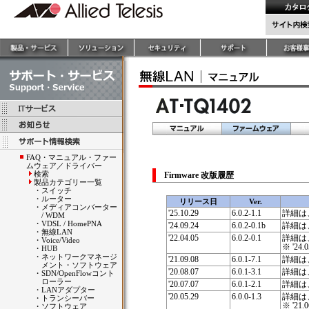
FAQ・マニュアル・ファー
ムウェア／ドライバー
検索
Firmware 改版履歴
製品カテゴリー一覧
・
スイッチ
・
ルーター
リリース日
Ver.
・
メディアコンバーター
'25.10.29
6.0.2-1.1
詳細は
/ WDM
・
VDSL / HomePNA
'24.09.24
6.0.2-0.1b
詳細は
・
無線LAN
'22.04.05
6.0.2-0.1
詳細は
・
Voice/Video
※ '2
・
HUB
・
ネットワークマネージ
'21.09.08
6.0.1-7.1
詳細は
メント・ソフトウェア
'20.08.07
6.0.1-3.1
詳細は
・
SDN/OpenFlowコント
ローラー
'20.07.07
6.0.1-2.1
詳細は
・
LANアダプター
'20.05.29
6.0.0-1.3
詳細は
・
トランシーバー
※ '2
・
ソフトウェア