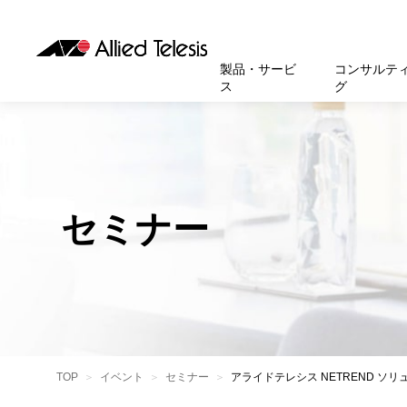
製品・サービ
コンサルテ
ス
グ
製品
お知
無線LA
SASEソ
お知ら
医療・
基本情
新卒採
製品・サービス
ソリューション
セキュリティ
サポート
お客様事例
お知らせ・イベント
会社概要
採用情報
帯域強
セキュリテ
規約一
官公庁
沿革
スイッ
重要な
トップページへ
トップページへ
トップページへ
トップページへ
トップページへ
トップページへ
セミナー
運用管
運用支援 N
マニュ
小中高
受賞・
UTM
クラウ
サポー
大学
環境保
セキュ
サーバ
アカデ
データ
製品
BCP対
TOP
イベント
セミナー
アライドテレシス NETREND ソ