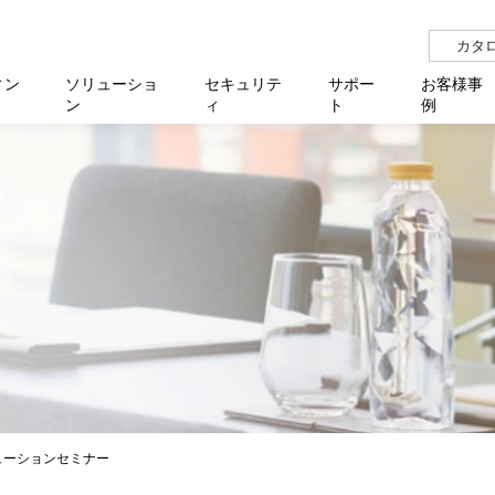
カタ
ィン
ソリューショ
セキュリテ
サポー
お客様事
ン
ィ
ト
例
らせ
サー
イベ
N
リューション Allied SecureWAN
せ
福祉
報
用
アプリケ
製造業
国内事
中途採
医療
よく
化
ィ対策・支援 Net.CyberSecurity
覧
・自治体
オフラ
企業
グルー
自治
障害
チ
お知らせ
無線LAN
セミ
導入支
クラウド
理
et.Monitor
アル・ファームウェア
等学校
認定
イベン
ダイバ
小中
オン
運用支援
／ルーター
ネットワーク管理
Platfor
ド管理
ト対象バージョン一覧
全活動
マルチ
大学
業務代行
リティ
メディアコンバーター
ー仮想化
製造
製品保
ミック製品
パートナー製品
センター
企業
統合管
を探す
策
教育・
リューションセミナー