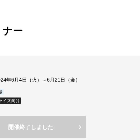
ウド型インシデントレスポンス訓練基盤 NetQuest
orm
リティ対策・支援 Net.CyberSecurity
ミナー
Eソリューション Allied SecureWAN
ラインバックアップ
線 アライド光
サブスクリプション
024年6月4日（火）～6月21日（金）
場
ライズ向け
開催終了しました