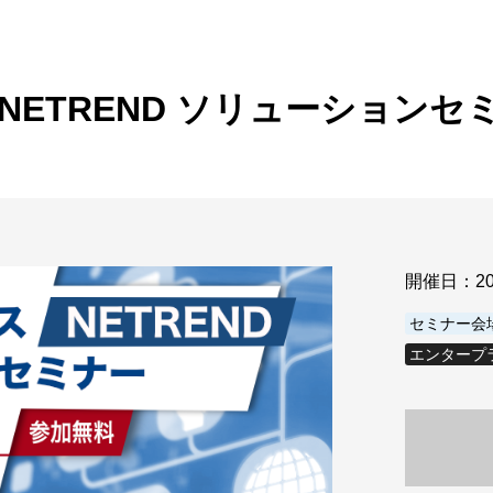
ビゲーション
視
システム構成アシスト
クラ
Platf
セキュ
他
NETREND ソリューションセ
SAS
連資料・証明書など
オフ
証
光回
品・サービス連携 企業一覧
製品
了予定製品／販売終了製品
開催日：
2
セミナー会
エンタープ