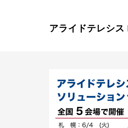
製品ナ
映像監
その
アライドテレシス 
製品関
動作検
他社製
販売終