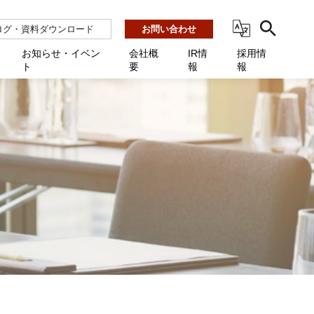
ログ・資料ダウンロード
お問い合わせ
お知らせ・イベン
会社概
IR情
採用情
ト
要
報
報
ビス
ント
ーション連携 AMF-SEC
業所一覧
用
機関向け
あるご質問 / お困りのときに
インバックアップ
プ会社一覧
体向け
発生時に必要な情報
ナー
展示会・学会
援 Net.Pro
型インシデントレスポンス訓練基盤 NetQuest
ト
ーシティ推進
高・教育委員会向け
サイトサービス契約中のお客様へ
 Net.Monitor
m
ステークホルダー方針
向け
 Net.Assist
業向け
守 Net.Cover
向け
理 Net.AMF
研修 Net.Campus