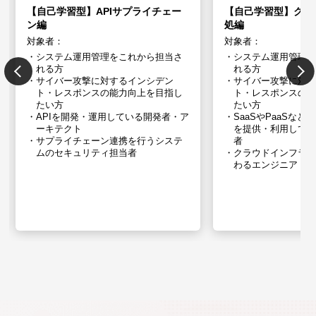
【自己学習型】APIサプライチェー
【自己学習型】クラ
ン編
処編
対象者：
対象者：
システム運用管理をこれから担当さ
システム運用管理
れる方
れる方
サイバー攻撃に対するインシデン
サイバー攻撃に対
ト・レスポンスの能力向上を目指し
ト・レスポンスの
たい方
たい方
APIを開発・運用している開発者・ア
SaaSやPaaSな
ーキテクト
を提供・利用してい
サプライチェーン連携を行うシステ
者
ムの​セキュリティ担当者
クラウドインフラ
わるエンジニア