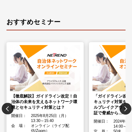
おすすめセミナー
【徹底解説】ガイドライン改定！自
「ガイドライン改定
治体の未来を支えるネットワーク環
キュリティ対策を徹
境とセキュリティ対策とは？
ルブレイクアウト・
証で脅威から…
開催日：
2025年8月25日（月）
13:30～15:40
開催日：
2024年1
会 場：
オンライン（ライブ配
14:00～15
信/Zoom）
定 員：
50名