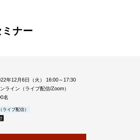
ウド型インシデントレスポンス訓練基盤 NetQuest
orm
リティ対策・支援 Net.CyberSecurity
セミナー
Eソリューション Allied SecureWAN
ラインバックアップ
線 アライド光
サブスクリプション
022年12月6日（火） 16:00～17:30
ンライン（ライブ配信/Zoom）
00名
（ライブ配信）
け