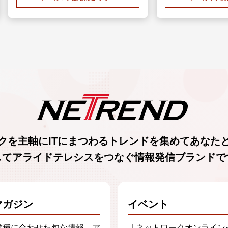
クを主軸に
ITにまつわるトレンド
を集めて
あなた
してアライドテレシスをつなぐ
情報発信ブランド
で
マガジン
イベント
業種に合わせた旬な情報、ア
「ネットワークオンライン