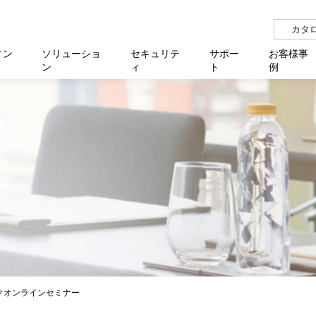
カタ
ィン
ソリューショ
セキュリテ
サポー
お客様事
ン
ィ
ト
例
らせ
サー
イベ
N
リューション Allied SecureWAN
せ
福祉
報
用
アプリケ
製造業
国内事
中途採
医療
よく
化
ィ対策・支援 Net.CyberSecurity
覧
・自治体
オフラ
企業
グルー
自治
障害
チ
お知らせ
無線LAN
セミ
導入支
クラウド
理
et.Monitor
アル・ファームウェア
等学校
認定
イベン
ダイバ
小中
オン
運用支援
／ルーター
ネットワーク管理
Platfor
ド管理
ト対象バージョン一覧
全活動
マルチ
大学
業務代行
リティ
メディアコンバーター
ー仮想化
製造
製品保
ミック製品
パートナー製品
センター
企業
統合管
を探す
策
教育・
ワークオンラインセミナー