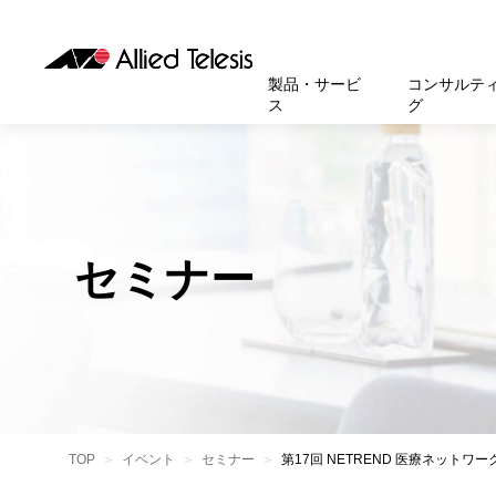
製品・サービ
コンサルテ
ス
グ
製品
お知
無線LA
SASEソ
お知ら
医療・
基本情
新卒採
製品・サービス
ソリューション
セキュリティ
サポート
お客様事例
お知らせ・イベント
会社概要
採用情報
帯域強
セキュリテ
規約一
官公庁
沿革
スイッ
重要な
トップページへ
トップページへ
トップページへ
トップページへ
トップページへ
トップページへ
セミナー
運用管
運用支援 N
マニュ
小中高
受賞・
UTM
クラウ
サポー
大学
環境保
セキュ
サーバ
アカデ
データ
製品
BCP対
TOP
イベント
セミナー
第17回 NETREND 医療ネット