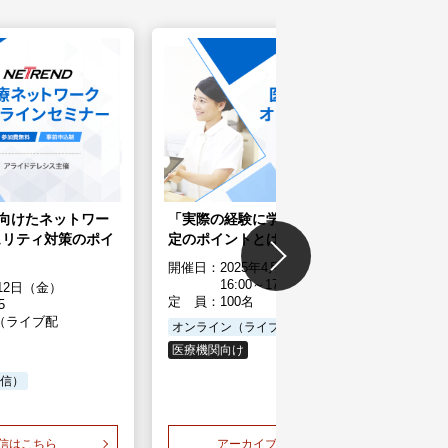
Pに向けたネットワー
「実際の経験に学ぶ 病院のIT-BCP策
ュリティ対策のポイ
定のポイントとは」
開催日：
2025年4月17日（木）
16:00～17:30
月12日（金）
定 員：
100名
5
（ライブ配
オンライン（ライブ配信）
医療機関向け
信）
信はこちら
アーカイブ配信はこちら