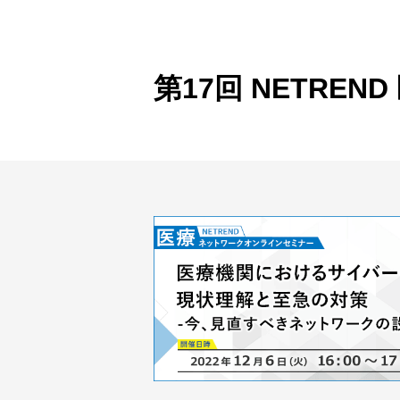
製品ナ
映像監
その
第17回 NETR
製品関
動作検
他社製
販売終