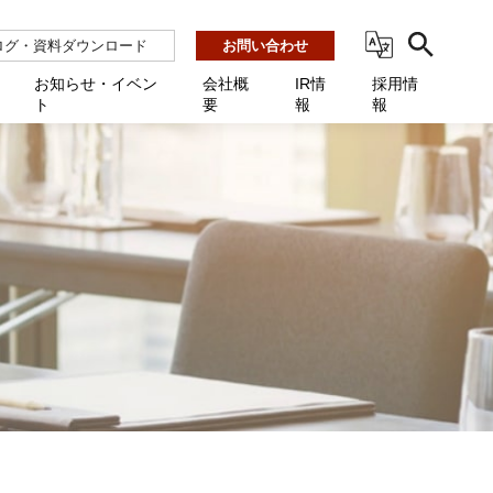
ログ・資料ダウンロード
お問い合わせ
お知らせ・イベン
会社概
IR情
採用情
ト
要
報
報
ビス
ント
ーション連携 AMF-SEC
業所一覧
用
機関向け
あるご質問 / お困りのときに
インバックアップ
プ会社一覧
体向け
発生時に必要な情報
ナー
展示会・学会
援 Net.Pro
型インシデントレスポンス訓練基盤 NetQuest
ト
ーシティ推進
高・教育委員会向け
サイトサービス契約中のお客様へ
 Net.Monitor
m
ステークホルダー方針
向け
 Net.Assist
業向け
守 Net.Cover
向け
理 Net.AMF
研修 Net.Campus