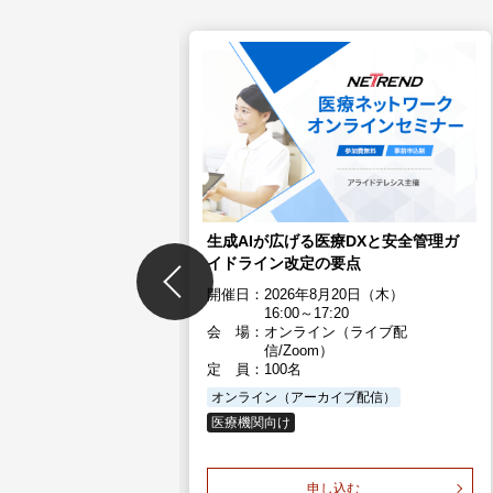
医療ネットワークオンライ
2月15日（火）
7:15
ン（ライブ配信／
生成AIが広げる医療DXと安全管理ガ
イドライン改定の要点
02月15日（火）
開催日：
2026年8月20日（木）
ブ配信）
16:00～17:20
会 場：
オンライン（ライブ配
信/Zoom）
定 員：
100名
オンライン（アーカイブ配信）
医療機関向け
ブ配信はこちら
申し込む