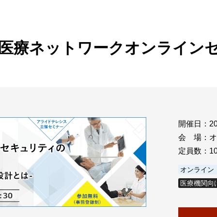
ビゲーション
視
システム構成アシスト
クラ
Platf
セキュ
他
END 医療ネットワークオンライン
SAS
連資料・証明書など
オフ
証
光回
品・サービス連携 企業一覧
製品
了予定製品／販売終了製品
開催日：
2
会 場：
オ
定員数：
1
オンライン
医療機関向