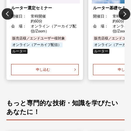
ルーター選定セミナー
ルーター基礎セミナ
開催日：
常時開催
開催日：
常時開催
約60分
約60分
会 場：
オンライン（アーカイブ配
会 場：
オンライ
信/Zoom）
信/Zoom
販売店様／エンドユーザー様対象
販売店様／エンドユー
オンライン（アーカイブ配信）
オンライン（アーカイ
ルーター
ルーター
申し込む
申し込
もっと専門的な技術・知識を学びたい
あなたに！